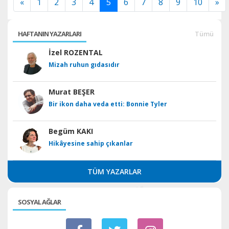
«
1
2
3
4
5
6
7
8
9
10
»
HAFTANIN YAZARLARI
Tümü
İzel ROZENTAL
Mizah ruhun gıdasıdır
Murat BEŞER
Bir ikon daha veda etti: Bonnie Tyler
Begüm KAKI
Hikâyesine sahip çıkanlar
TÜM YAZARLAR
SOSYAL AĞLAR