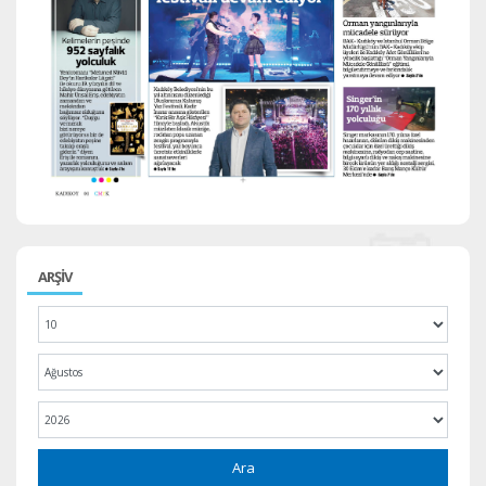
ARŞİV
Ara