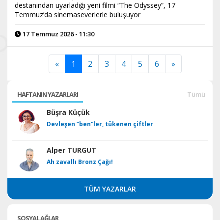
destanından uyarladığı yeni filmi “The Odyssey”, 17
Temmuz’da sinemaseverlerle buluşuyor
17 Temmuz 2026 - 11:30
«
1
2
3
4
5
6
»
HAFTANIN YAZARLARI
Tümü
Büşra Küçük
Devleşen “ben”ler, tükenen çiftler
Alper TURGUT
Ah zavallı Bronz Çağı!
TÜM YAZARLAR
SOSYAL AĞLAR