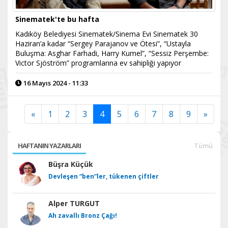
Sinematek'te bu hafta
Kadıköy Belediyesi Sinematek/Sinema Evi Sinematek 30
Haziran’a kadar “Sergey Parajanov ve Ötesi”, “Ustayla
Buluşma: Asghar Farhadi, Harry Kumel”, “Sessiz Perşembe:
Victor Sjöström” programlarına ev sahipliği yapıyor
16 Mayıs 2024 - 11:33
«
1
2
3
4
5
6
7
8
9
»
HAFTANIN YAZARLARI
Tümü
Büşra Küçük
Devleşen “ben”ler, tükenen çiftler
Alper TURGUT
Ah zavallı Bronz Çağı!