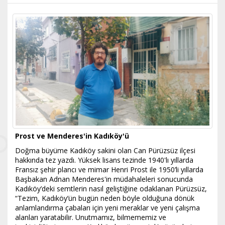
Prost ve Menderes'in Kadıköy'ü
Doğma büyüme Kadıköy sakini olan Can Pürüzsüz ilçesi
hakkında tez yazdı. Yüksek lisans tezinde 1940'lı yıllarda
Fransız şehir plancı ve mimar Henri Prost ile 1950’li yıllarda
Başbakan Adnan Menderes'in müdahaleleri sonucunda
Kadıköy’deki semtlerin nasıl geliştiğine odaklanan Pürüzsüz,
“Tezim, Kadıköy’ün bugün neden böyle olduğuna dönük
anlamlandırma çabaları için yeni meraklar ve yeni çalışma
alanları yaratabilir. Unutmamız, bilmememiz ve