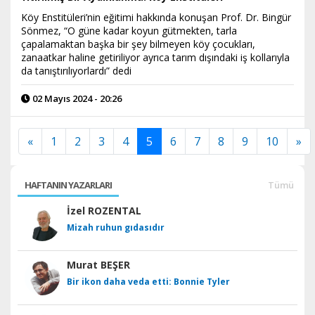
Köy Enstitüleri’nin eğitimi hakkında konuşan Prof. Dr. Bingür
Sönmez, “O güne kadar koyun gütmekten, tarla
çapalamaktan başka bir şey bilmeyen köy çocukları,
zanaatkar haline getiriliyor ayrıca tarım dışındaki iş kollarıyla
da tanıştırılıyorlardı” dedi
02 Mayıs 2024 - 20:26
«
1
2
3
4
5
6
7
8
9
10
»
HAFTANIN YAZARLARI
Tümü
İzel ROZENTAL
Mizah ruhun gıdasıdır
Murat BEŞER
Bir ikon daha veda etti: Bonnie Tyler