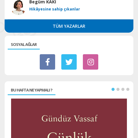
Begüm KAKI
Hikâyesine sahip çıkanlar
TÜM YAZARLAR
SOSYAL AĞLAR
BU HAFTA NE YAPMALI ?