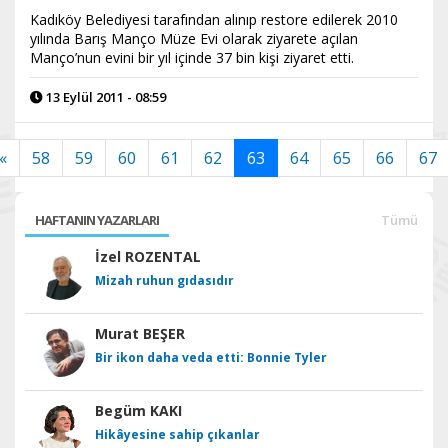
Kadıköy Belediyesi tarafından alınıp restore edilerek 2010
yılında Barış Manço Müze Evi olarak ziyarete açılan
Manço’nun evini bir yıl içinde 37 bin kişi ziyaret etti.
13 Eylül 2011 - 08:59
«
58
59
60
61
62
63
64
65
66
67
HAFTANIN YAZARLARI
Tümü
İzel ROZENTAL
Mizah ruhun gıdasıdır
Murat BEŞER
Bir ikon daha veda etti: Bonnie Tyler
Begüm KAKI
Hikâyesine sahip çıkanlar