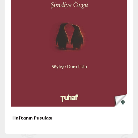
Haftanın Pusulası
H