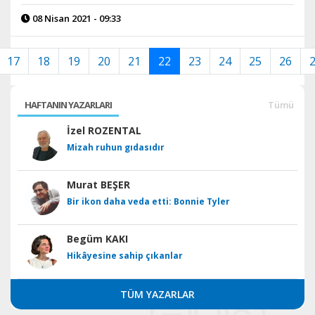
08 Nisan 2021 - 09:33
17
18
19
20
21
22
23
24
25
26
HAFTANIN YAZARLARI
Tümü
İzel ROZENTAL
Mizah ruhun gıdasıdır
Murat BEŞER
Bir ikon daha veda etti: Bonnie Tyler
Begüm KAKI
Hikâyesine sahip çıkanlar
TÜM YAZARLAR