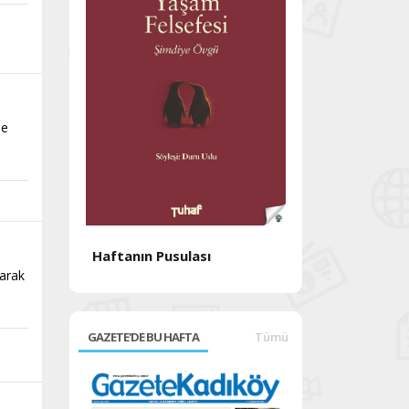
de
Haftanın Pusulası
Haftanın Pusul
larak
GAZETE'DE BU HAFTA
Tümü