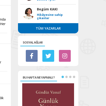
Begüm KAKI
Hikâyesine sahip
çıkanlar
ında
 Her
TÜM YAZARLAR
SOSYAL AĞLAR
r
BU HAFTA NE YAPMALI ?
lik