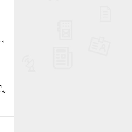
eri
nı
ında