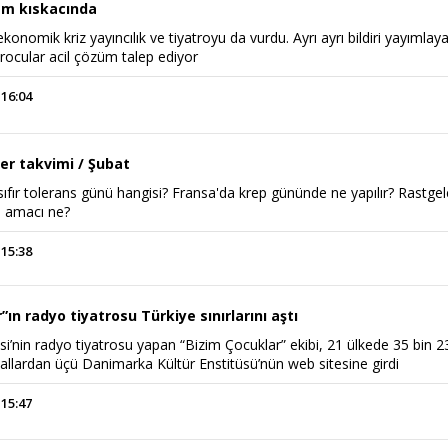
am kıskacında
onomik kriz yayıncılık ve tiyatroyu da vurdu. Ayrı ayrı bildiri yayımlay
atrocular acil çözüm talep ediyor
 16:04
er takvimi / Şubat
ıfır tolerans günü hangisi? Fransa'da krep gününde ne yapılır? Rastgel
n amacı ne?
 15:38
”ın radyo tiyatrosu Türkiye sınırlarını aştı
i’nin radyo tiyatrosu yapan “Bizim Çocuklar” ekibi, 21 ülkede 35 bin 2
allardan üçü Danimarka Kültür Enstitüsü’nün web sitesine girdi
 15:47