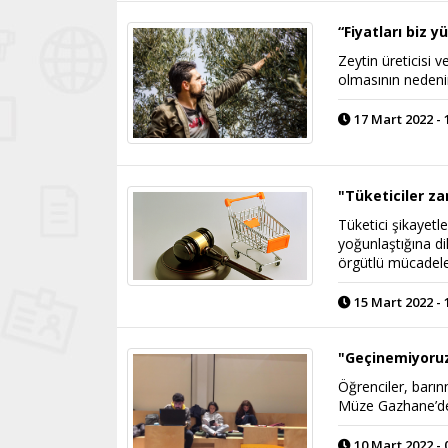
“Fiyatları biz 
Zeytin üreticisi v
olmasının nedenin
17 Mart 2022 - 
"Tüketiciler za
Tüketici şikayetle
yoğunlaştığına d
örgütlü mücadele
15 Mart 2022 - 
"Geçinemiyoruz
Öğrenciler, barın
Müze Gazhane’de
10 Mart 2022 - 