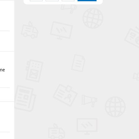
ine
e