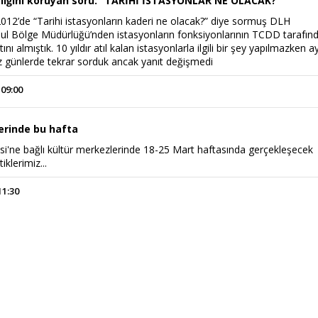
sizliğini koruyan soru: “TARİHİ İSTASYONLAR NE OLACAK?”
2012’de “Tarihi istasyonların kaderi ne olacak?” diye sormuş DLH
l Bölge Müdürlüğü’nden istasyonların fonksiyonlarının TCDD tarafın
ını almıştık. 10 yıldır atıl kalan istasyonlarla ilgili bir şey yapılmazken a
z günlerde tekrar sorduk ancak yanıt değişmedi
 09:00
erinde bu hafta
si'ne bağlı kültür merkezlerinde 18-25 Mart haftasında gerçekleşecek
iklerimiz...
11:30