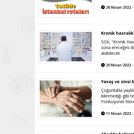
26 Nisan 2022 -
Kronik hastalık
SGK, “Kronik Has
sona ereceğini du
alabilecek
20 Nisan 2022 -
Yavaş ve sinsi 
Çoğunlukla yaşlıl
bilinmediği gibi 
Fonksiyonel Nöroş
11 Nisan 2022 -