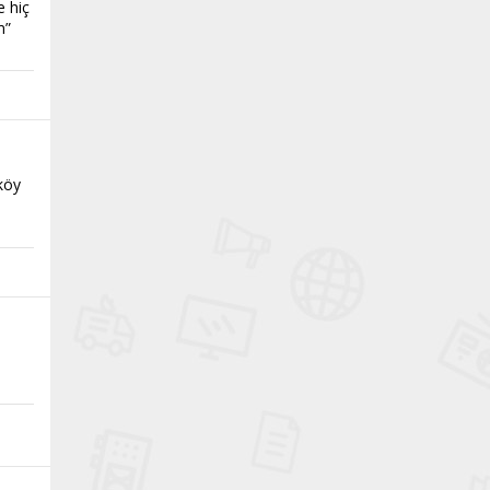
e hiç
m”
ıköy