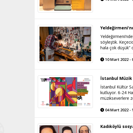
Yeldeğirmeni'nd
Yeldeğirmeni’ndek
söyleştik. Keçecio
hala çok düşük” 
10 Mart 2022 - 
İstanbul Müzik 
İstanbul Kültür Sa
kutluyor. 6-24 Haz
müzikseverlere z
04 Mart 2022 - 
Kadıköylü sos