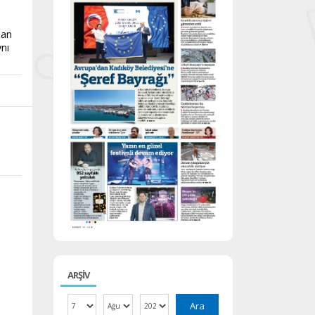
dan
ynı
ARŞİV
Ara