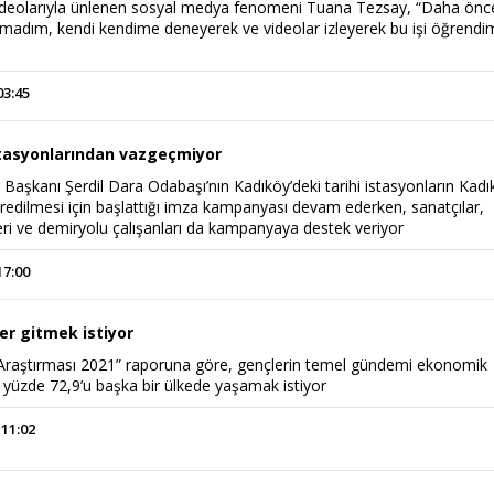
ideolarıyla ünlenen sosyal medya fenomeni Tuana Tezsay, “Daha önc
lmadım, kendi kendime deneyerek ve videolar izleyerek bu işi öğrendi
03:45
stasyonlarından vazgeçmiyor
Başkanı Şerdil Dara Odabaşı’nın Kadıköy’deki tarihi istasyonların Kad
vredilmesi için başlattığı imza kampanyası devam ederken, sanatçılar,
eri ve demiryolu çalışanları da kampanyaya destek veriyor
17:00
r gitmek istiyor
 Araştırması 2021” raporuna göre, gençlerin temel gündemi ekonomik
 yüzde 72,9’u başka bir ülkede yaşamak istiyor
 11:02