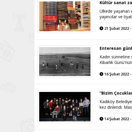
Kültür sanat z
Ülkede yaşanan ek
yayıncılar ve tiy
21 Şubat 2022 -
Enteresan günl
Kadın sünnetine s
Kibarlık Günü'nü
16 Şubat 2022 -
“Bizim Çocuklar
Kadıköy Belediyes
kez dinlendi. Mas
14 Şubat 2022 -