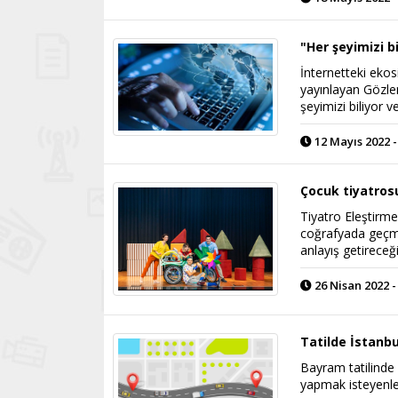
"Her şeyimizi bi
İnternetteki eko
yayınlayan Gözlem
şeyimizi biliyor ve
12 Mayıs 2022 -
Çocuk tiyatrosu
Tiyatro Eleştirme
coğrafyada geçmiş
anlayış getireceğ
26 Nisan 2022 -
Tatilde İstanbu
Bayram tatilinde 
yapmak isteyenler