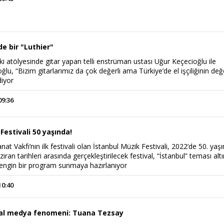
e bir "Luthier"
i atölyesinde gitar yapan telli enstrüman ustası Uğur Keçecioğlu ile
ğlu, “Bizim gitarlarımız da çok değerli ama Türkiye’de el işçiliğinin değ
diyor
09:36
Festivali 50 yaşında!
nat Vakfı’nın ilk festivali olan İstanbul Müzik Festivali, 2022’de 50. yaşı
iran tarihleri arasında gerçekleştirilecek festival, “İstanbul” teması alt
engin bir program sunmaya hazırlanıyor
10:40
yal medya fenomeni: Tuana Tezsay