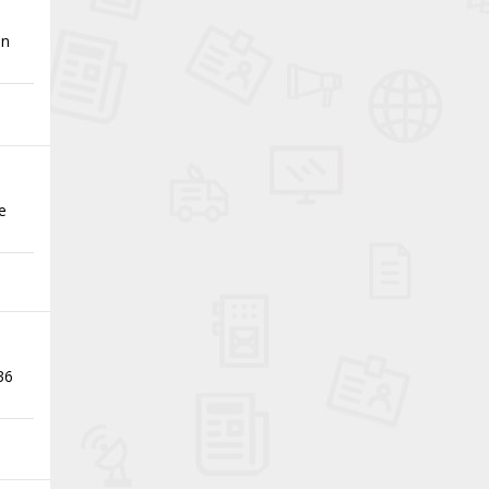
an
e
36