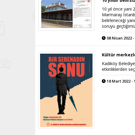
10 yıldır belir
10 yıl önce yani 
Marmaray İstanbu
belirleneceği yanıt
soruyu geçtiğimi
08 Nisan 2022 -
Kültür merkezl
Kadıköy Belediye
etkinliklerden seçt
18 Mart 2022 - 