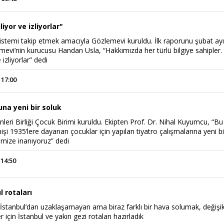
liyor ve izliyorlar"
sistemi takip etmek amacıyla Gözlemevi kuruldu. İlk raporunu şubat ay
evi’nin kurucusu Handan Usla, “Hakkımızda her türlü bilgiye sahipler.
 izliyorlar” dedi
 17:00
na yeni bir soluk
nleri Birliği Çocuk Birimi kuruldu. Ekipten Prof. Dr. Nihal Kuyumcu, “Bu
i 1935’lere dayanan çocuklar için yapılan tiyatro çalışmalarına yeni bi
imize inanıyoruz” dedi
 14:50
l rotaları
İstanbul’dan uzaklaşamayan ama biraz farklı bir hava solumak, değişik
 için İstanbul ve yakın gezi rotaları hazırladık