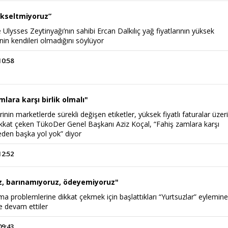
yükseltmiyoruz”
e Ulysses Zeytinyağı’nın sahibi Ercan Dalkılıç yağ fiyatlarının yüksek
in kendileri olmadığını söylüyor
10:58
mlara karşı birlik olmalı"
rinin marketlerde sürekli değişen etiketler, yüksek fiyatlı faturalar üzer
ikkat çeken TükoDer Genel Başkanı Aziz Koçal, “Fahiş zamlara karşı
den başka yol yok” diyor
12:52
, barınamıyoruz, ödeyemiyoruz"
ma problemlerine dikkat çekmek için başlattıkları “Yurtsuzlar” eylemin
 devam ettiler
09:43