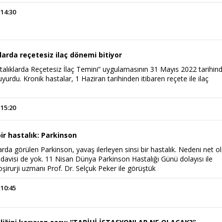
 14:30
larda reçetesiz ilaç dönemi bitiyor
talıklarda Reçetesiz İlaç Temini” uygulamasının 31 Mayıs 2022 tarihin
yurdu. Kronik hastalar, 1 Haziran tarihinden itibaren reçete ile ilaç
 15:20
Haftanın Sinevizyonu
Haftanın Pusulası
bir hastalık: Parkinson
arda görülen Parkinson, yavaş ilerleyen sinsi bir hastalık. Nedeni net o
tedavisi de yok. 11 Nisan Dünya Parkinson Hastalığı Günü dolayısı ile
irurji uzmanı Prof. Dr. Selçuk Peker ile görüştük
 10:45