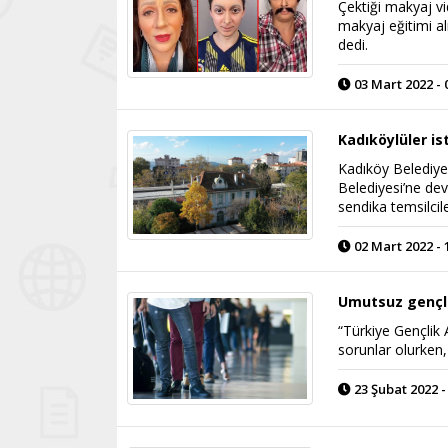
Çektiği makyaj v
makyaj eğitimi a
dedi.
03 Mart 2022 - 
Kadıköylüler i
Kadıköy Belediye 
Belediyesi’ne de
sendika temsilcil
02 Mart 2022 - 
Umutsuz gençle
“Türkiye Gençlik
sorunlar olurken,
23 Şubat 2022 -