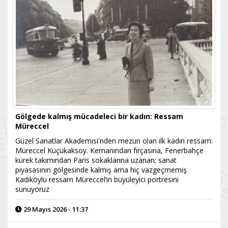
Gölgede kalmış mücadeleci bir kadın: Ressam
Müreccel
Güzel Sanatlar Akademisi'nden mezun olan ilk kadın ressam:
Müreccel Küçükaksoy. Kemanından fırçasına, Fenerbahçe
kürek takımından Paris sokaklarına uzanan; sanat
piyasasının gölgesinde kalmış ama hiç vazgeçmemiş
Kadıköylü ressam Müreccel’in büyüleyici portresini
sunuyoruz
29 Mayıs 2026 - 11:37