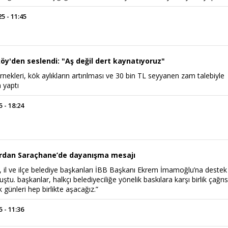
 - 11:45
öy'den seslendi: "Aş değil dert kaynatıyoruz"
nekleri, kök aylıkların artırılması ve 30 bin TL seyyanen zam talebiyle
 yaptı
 - 18:24
Haftanın Sinevizyonu
Haftanın Pusulası
ardan Saraçhane’de dayanışma mesajı
, il ve ilçe belediye başkanları İBB Başkanı Ekrem İmamoğlu’na destek 
tu. başkanlar, halkçı belediyeciliğe yönelik baskılara karşı birlik çağrıs
k günleri hep birlikte aşacağız.”
 - 11:36