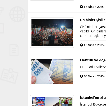
17 Nisan 2025 -
On binler Şişli’
CHP’nin her çarşam
yapıldı. On binl
cumhurbaşkanı 
10 Nisan 2025 -
Elektrik ve doğ
CHP Bolu Milletv
06 Nisan 2025 -
İstanbul’un altı 
İstanbul Büyükşe