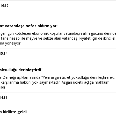
 16:12
at vatandaşa nefes aldırmıyor!
çen gün kötüleşen ekonomik koşullar vatandaşın alım gücünü derind
a tane hesabı ile meyve ve sebze alan vatandaş, kıyafet için de ikinci el
ına yöneliyor
15:14
oksulluğu derinleştirdi”
 Derneği açıklamasında “Yeni asgari ücret yoksulluğu derinleştirerek,
n karşılanma hakkını yok saymaktadır. Asgari ücretli açlığa mahkûm
ildi
14:31
a birlikte geldi