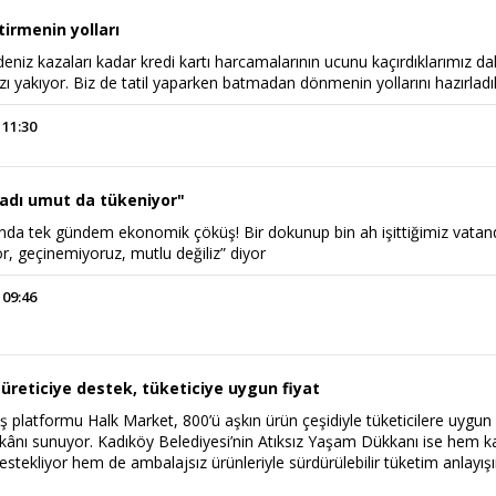
tirmenin yolları
eniz kazaları kadar kredi kartı harcamalarının ucunu kaçırdıklarımız d
ı yakıyor. Biz de tatil yaparken batmadan dönmenin yollarını hazırladı
 11:30
adı umut da tükeniyor"
rı’nda tek gündem ekonomik çöküş! Bir dokunup bin ah işittiğimiz vatan
r, geçinemiyoruz, mutlu değiliz” diyor
 09:46
üreticiye destek, tüketiciye uygun fiyat
atış platformu Halk Market, 800’ü aşkın ürün çeşidiyle tüketicilere uygun
 imkânı sunuyor. Kadıköy Belediyesi’nin Atıksız Yaşam Dükkanı ise hem k
destekliyor hem de ambalajsız ürünleriyle sürdürülebilir tüketim anlayış