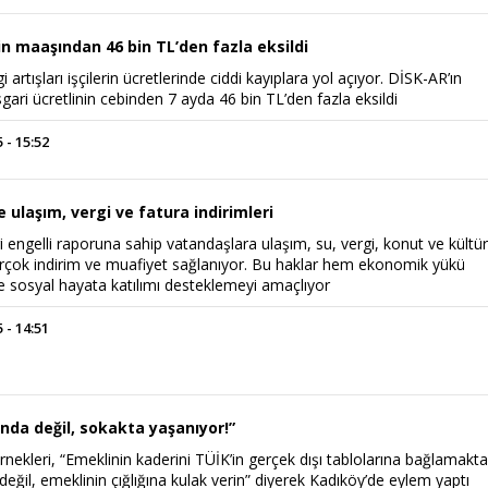
in maaşından 46 bin TL’den fazla eksildi
 artışları işçilerin ücretlerinde ciddi kayıplara yol açıyor. DİSK-AR’ın
ari ücretlinin cebinden 7 ayda 46 bin TL’den fazla eksildi
 - 15:52
e ulaşım, vergi ve fatura indirimleri
 engelli raporuna sahip vatandaşlara ulaşım, su, vergi, konut ve kültü
irçok indirim ve muafiyet sağlanıyor. Bu haklar hem ekonomik yükü
 sosyal hayata katılımı desteklemeyi amaçlıyor
 - 14:51
nda değil, sokakta yaşanıyor!”
nekleri, “Emeklinin kaderini TÜİK’in gerçek dışı tablolarına bağlamakt
değil, emeklinin çığlığına kulak verin” diyerek Kadıköy’de eylem yaptı