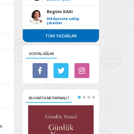
Begüm KAKI
Hikâyesine sahip
çıkanlar
TÜM YAZARLAR
SOSYAL AĞLAR
r
BU HAFTA NE YAPMALI ?
an