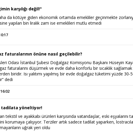
in karşılığı değil!"
aha da kötüye giden ekonomik ortamda emekliler geçinmekte zorlanıy
ne yapılan bin liralık zam ise emeklileri mutlu etmedi
10:17
 faturalarının önüne nasıl geçilebilir?
leri Odası İstanbul Şubesi Doğalgaz Komisyonu Başkanı Hüseyin Kay
algaz faturalarını düşürmek ve evde daha konforlu bir sıcaklık sağlamak 
erden biridir. Isı yalıtımı yapılmış bir evde doğalgaz tüketimi yüzde 30-
ir” dedi
 16:02
 tadilata yöneltiyor!
an tekstil ve ayakkabı ürünleri karşısında vatandaşlar, eski eşyalarını t
ini korumaya çalışıyor. Terziler artık sadece tadilat yaparken, lostracıl
amayanların uğrak yeri oldu