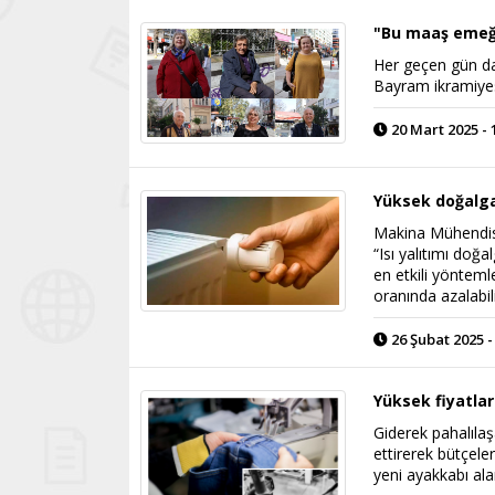
"Bu maaş emeğim
Her geçen gün d
Bayram ikramiyesi
20 Mart 2025 - 
Yüksek doğalgaz
Makina Mühendis
“Isı yalıtımı doğ
en etkili yönteml
oranında azalabil
26 Şubat 2025 -
Yüksek fiyatlar
Giderek pahalılaş
ettirerek bütçeler
yeni ayakkabı al