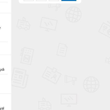
e
ıdı
yal