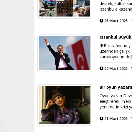
destek, kültür-san
İstanbul’a kazand
25 Mart 2025 - 
İstanbul Büyük
İBB tarafından y
üzerinden çeliş
kamuoyunun doğru
22 Mart 2025 - 
Bir oyun yazarın
Oyun yazarı Devri
eleştirerek, “Yer
yerli metin krizi
21 Mart 2025 - 