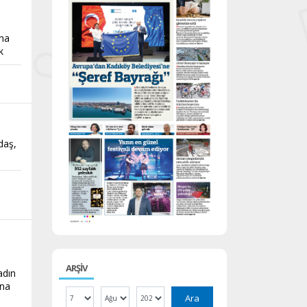
aha
k
daş,
ARŞİV
adın
ına
Ara