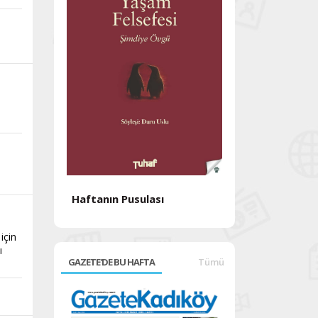
Haftanın Pusulası
Haftanın Pusul
için
ı
GAZETE'DE BU HAFTA
Tümü