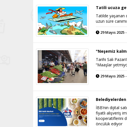
Tatili ucuza ge
Tatilde yaşanan d
uzun süre canımız
29 Mayıs 2025 -
"Neşemiz kalm
Tarihi Salı Paza
“Maaşlar yetmiyo
29 Mayıs 2025 -
Belediyelerden 
İBB’nin dijital s
fiyatlı alışveriş
kooperatiflerini 
öncülük ediyor