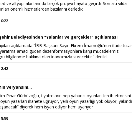
at ve altyapı alanlarında birçok projeyi hayata geçirdi. Son altı yılda
ırılan önemli hizmetlerden bazılarını derledik
10:22
şehir Belediyesinden "Yalanlar ve gerçekler" açıklaması
apılan açıklamada “İBB Başkanı Sayın Ekrem İmamoğlu’nun ifade tuta
ki yaratma amacı güden dezenformasyonlara karşı mücadelemiz,
 bilgilenme hakkına olan inancımızla sürecektir.” denildi
12:42
ın veryansını...
m Pınar Gürbüzoğlu, tiyatroların hep yabancı oyunları tercih etmesini
li oyun yazarları ihanete uğruyor, yerli oyun yazarlığı yok oluyor, yakınd
 yaşanacak” diyerek hem isyan ediyor hem uyarıyor
15:59