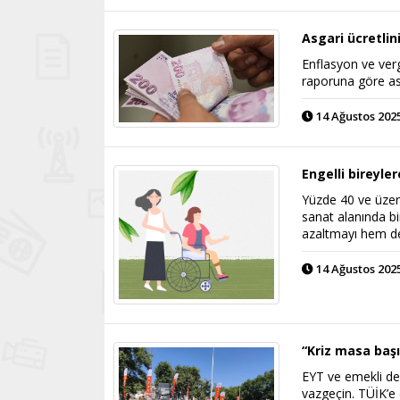
Asgari ücretlin
Enflasyon ve vergi
raporuna göre asg
14 Ağustos 2025
Engelli bireyler
Yüzde 40 ve üzeri
sanat alanında b
azaltmayı hem de
14 Ağustos 2025
“Kriz masa başı
EYT ve emekli der
vazgeçin. TÜİK’e 