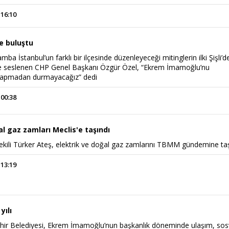
 16:10
de buluştu
ba İstanbul’un farklı bir ilçesinde düzenleyeceği mitinglerin ilki Şişli’d
ere seslenen CHP Genel Başkanı Özgür Özel, “Ekrem İmamoğlu’nu
yapmadan durmayacağız” dedi
 00:38
al gaz zamları Meclis'e taşındı
ekili Türker Ateş, elektrik ve doğal gaz zamlarını TBMM gündemine taş
 13:19
yılı
hir Belediyesi, Ekrem İmamoğlu’nun başkanlık döneminde ulaşım, sos