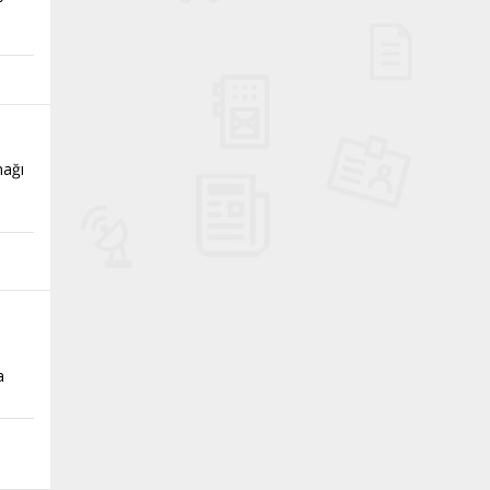
nağı
a