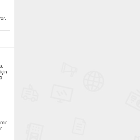
or.
a,
için
50
amir
ar