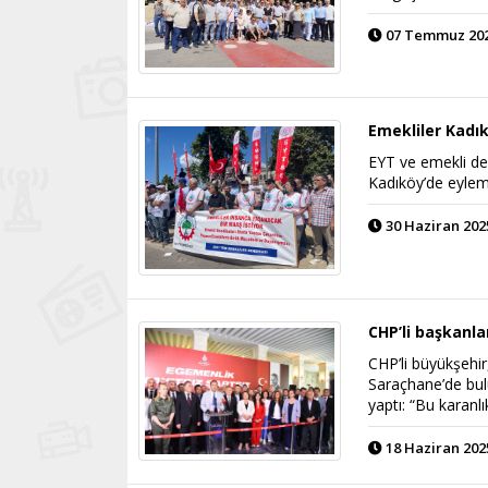
07 Temmuz 2025
Emekliler Kadık
EYT ve emekli der
Kadıköy’de eylem
30 Haziran 2025
CHP’li başkanl
CHP’li büyükşehir
Saraçhane’de buluş
yaptı: “Bu karanlı
18 Haziran 2025