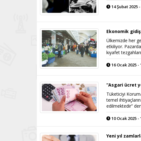
14 Şubat 2025 -
Ekonomik gidiş
Ülkemizde her ge
etkiliyor. Pazard
kıyafet tezgahlar
16 Ocak 2025 - 
“Asgari ücret y
Tüketiciyi Koruma
temel ihtiyaçları
edilmektedir” den
10 Ocak 2025 - 
Yeni yıl zamlarl