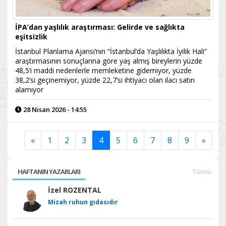
İPA’dan yaşlılık araştırması: Gelirde ve sağlıkta
eşitsizlik
İstanbul Planlama Ajansı’nın “İstanbul’da Yaşlılıkta İyilik Hali”
araştırmasının sonuçlarına göre yaş almış bireylerin yüzde
48,5’i maddi nedenlerle memleketine gidemiyor, yüzde
38,2’si geçinemiyor, yüzde 22,7’si ihtiyacı olan ilacı satın
alamıyor
28 Nisan 2026 - 14:55
«
1
2
3
4
5
6
7
8
9
»
HAFTANIN YAZARLARI
Tümü
İzel ROZENTAL
Mizah ruhun gıdasıdır