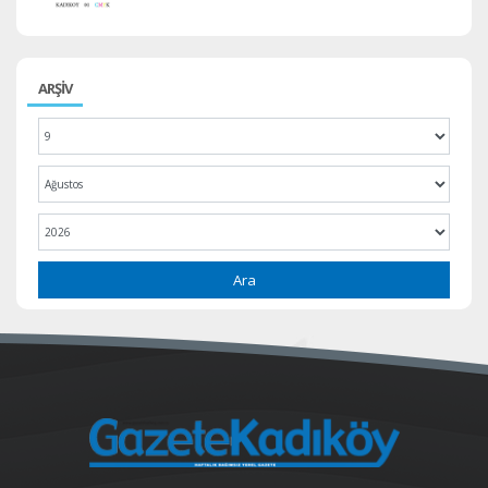
ARŞİV
Ara