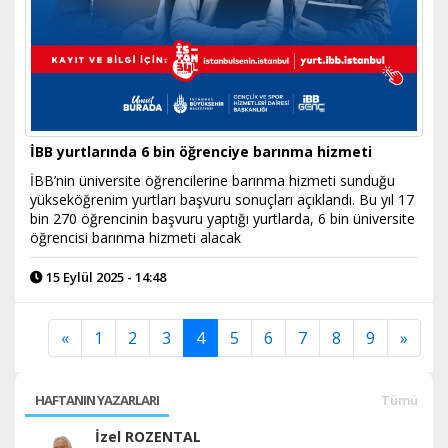
İBB yurtlarında 6 bin öğrenciye barınma hizmeti
İBB’nin üniversite öğrencilerine barınma hizmeti sunduğu
yükseköğrenim yurtları başvuru sonuçları açıklandı. Bu yıl 17
bin 270 öğrencinin başvuru yaptığı yurtlarda, 6 bin üniversite
öğrencisi barınma hizmeti alacak
15 Eylül 2025 - 14:48
«
1
2
3
4
5
6
7
8
9
»
HAFTANIN YAZARLARI
Tümü
İzel ROZENTAL