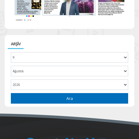
ARŞİV
Ara