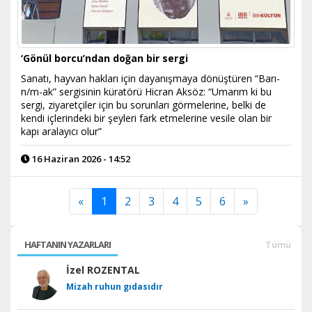
‘Gönül borcu’ndan doğan bir sergi
Sanatı, hayvan hakları için dayanışmaya dönüştüren “Barı-
n/m-ak” sergisinin küratörü Hicran Aksöz: “Umarım ki bu
sergi, ziyaretçiler için bu sorunları görmelerine, belki de
kendi içlerindeki bir şeyleri fark etmelerine vesile olan bir
kapı aralayıcı olur”
16 Haziran 2026 - 14:52
«
1
2
3
4
5
6
»
HAFTANIN YAZARLARI
Tümü
İzel ROZENTAL
Mizah ruhun gıdasıdır