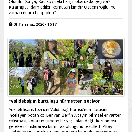
Ölümlü Dünya, Kadıköy'deki hangi lokantada geçiyor?
Kalamış'ta idam edilen komutan kimdi? Özdemiroğlu, ne
zaman imam hatip oldu?
01 Temmuz 2026 - 16:17
"Validebağ'ın kurtuluşu hürmetten geçiyor"
Yüksek lisans tezi için Validebağ Korusu’nun florasını
inceleyen botanikçi Berivan Berfin Altay’ın bilimsel envanter
çalışması, korunun sıradan bir yeşil alan değil, korunması
gereken uluslararası bir miras olduğunu tescilledi. Altay,
“Validebağ’ın kurtuluşu, onu modern bir parka benzetmek