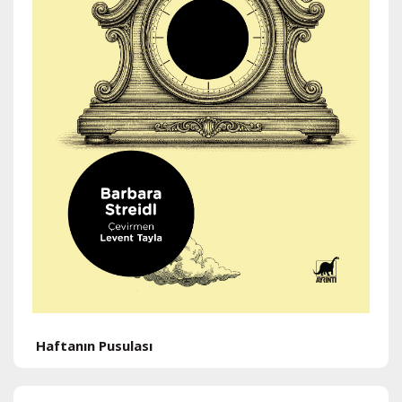
H
Haftanın Pusulası