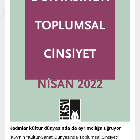
Kadınlar kültür dünyasında da ayrımcılığa uğruyor
​İKSV’nin “Kültür-Sanat Dünyasında Toplumsal Cinsiyet”