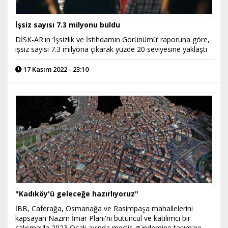
İşsiz sayısı 7.3 milyonu buldu
DİSK-AR'ın ‘İşsizlik ve İstihdamın Görünümü’ raporuna göre,
işsiz sayısı 7.3 milyona çıkarak yüzde 20 seviyesine yaklaştı
17 Kasım 2022 - 23:10
"Kadıköy'ü geleceğe hazırlıyoruz"
İBB, Caferağa, Osmanağa ve Rasimpaşa mahallelerini
kapsayan Nazım İmar Planı'nı bütüncül ve katılımcı bir
çalışmayla 2023 Ocak ayında meclis gündemine taşımayı