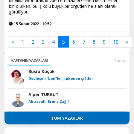
bir yılda ekonomik krizden en fazla etkilenen kesimlerden
biri olurken, bu iş kolu büyük bir örgütlenme alanı olarak
görülüyor
15 Şubat 2022 - 10:52
«
1
2
3
4
5
6
7
8
9
10
»
HAFTANIN YAZARLARI
Tümü
Büşra Küçük
Devleşen “ben”ler, tükenen çiftler
Alper TURGUT
Ah zavallı Bronz Çağı!
TÜM YAZARLAR