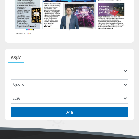
ARŞİV
Ara