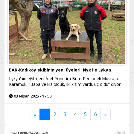
BAK-Kadıköy ekibinin yeni üyeleri: Nyx ile Lykya
Lykya’nın eğitmeni Afet Yönetim Büro Personeli Mustafa
Karamuk, “Baba ve kız olduk, iki kızım vardı, üç oldu” diyor
03 Nisan 2025 - 17:58
«
1
2
3
4
5
6
»
HAFTANIN YAZARLARI
Tümü