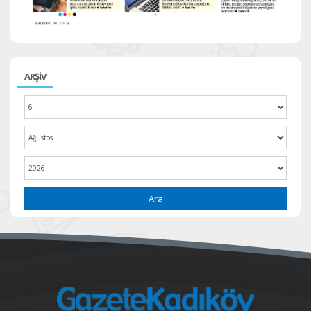
ARŞİV
Ara