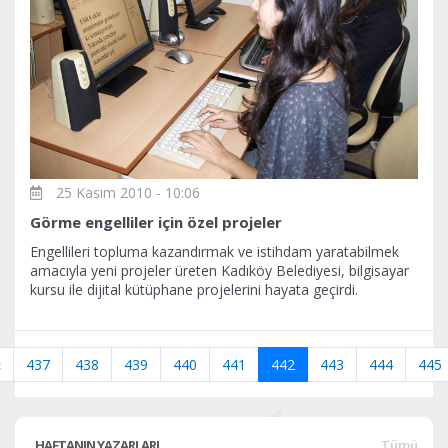
25 Kasım 2010 - 10:06
Görme engelliler için özel projeler
Engellileri topluma kazandırmak ve istihdam yaratabilmek
amacıyla yeni projeler üreten Kadıköy Belediyesi, bilgisayar
kursu ile dijital kütüphane projelerini hayata geçirdi.
«
437
438
439
440
441
442
443
444
445
HAFTANIN YAZARLARI
Tümü