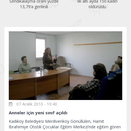
Sendikalaşma oranı yüzde
İlk altı ayda 150 kadın
13,79’a geriledi
öldürüldü
07 Aralık 2010 - 10:40
Anneler için yeni sınıf açıldı
Kadıköy Belediyesi Merdivenköy Gönüllüleri, Hamit
İbrahimiye Otistik Çocuklar Eğitim Merkezi’nde eğitim gören