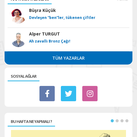
Büşra Küçük
Devleşen “ben”ler, tükenen çiftler
Alper TURGUT
Ah zavallı Bronz Çağı!
TÜM YAZARLAR
SOSYAL AĞLAR
BU HAFTA NE YAPMALI ?