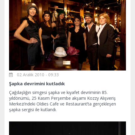
02 Aralık 2010 - 09:33
Şapka devrimini kutladık
Çağdaşlığın simgesi şapka ve kıyafet devriminin 85.
yıldönümü, 25 Kasım Perşembe akşamı Kozzy Alışveriş
Merkezi’ndeki Oldies Cafe ve Restaurant’ta gerçekleşen
şapka sergisi ile kutlandı.