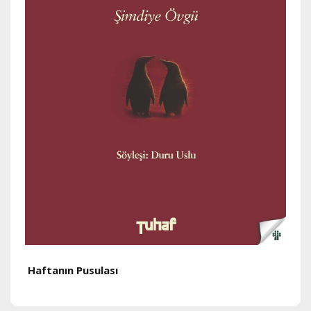
Haftanın Pusulası
H