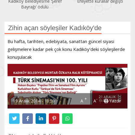
Kadıköy Belediyesi’ne ‘Şeref
Ehliyette kurallar değişti
Bayrağı’ ödülü
Zihin açan söyleşiler Kadıköy'de
Bu hafta, tarihten, edebiyata, sanattan güncel siyasi
gelişmelere kadar pek çok konu Kadıköy’deki söyleşilerde
konuşulacak
+
-
19 Aralık 2014 - 10:59
A
A
Yazdır