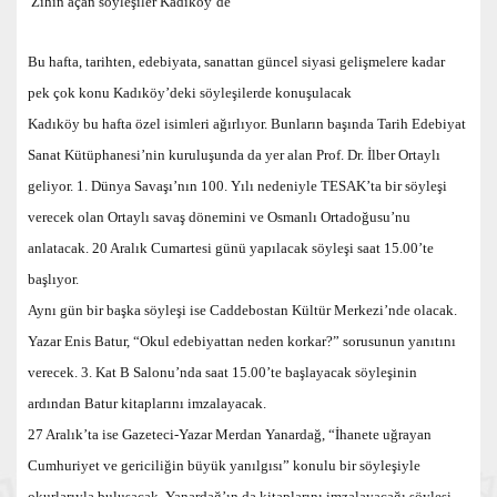
Zihin açan söyleşiler Kadıköy’de
Bu hafta, tarihten, edebiyata, sanattan güncel siyasi gelişmelere kadar
pek çok konu Kadıköy’deki söyleşilerde konuşulacak
Kadıköy bu hafta özel isimleri ağırlıyor. Bunların başında Tarih Edebiyat
Sanat Kütüphanesi’nin kuruluşunda da yer alan Prof. Dr. İlber Ortaylı
geliyor. 1. Dünya Savaşı’nın 100. Yılı nedeniyle TESAK’ta bir söyleşi
verecek olan Ortaylı savaş dönemini ve Osmanlı Ortadoğusu’nu
anlatacak. 20 Aralık Cumartesi günü yapılacak söyleşi saat 15.00’te
başlıyor.
Aynı gün bir başka söyleşi ise Caddebostan Kültür Merkezi’nde olacak.
Yazar Enis Batur, “Okul edebiyattan neden korkar?” sorusunun yanıtını
verecek. 3. Kat B Salonu’nda saat 15.00’te başlayacak söyleşinin
ardından Batur kitaplarını imzalayacak.
27 Aralık’ta ise Gazeteci-Yazar Merdan Yanardağ, “İhanete uğrayan
Cumhuriyet ve gericiliğin büyük yanılgısı” konulu bir söyleşiyle
okurlarıyla buluşacak. Yanardağ’ın da kitaplarını imzalayacağı söyleşi