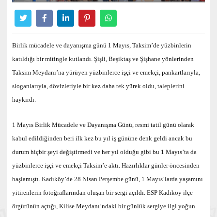
Birlik mücadele ve dayanışma günü 1 Mayıs, Taksim’de yüzbinlerin
katıldığı bir mitingle kutlandı. Şişli, Beşiktaş ve Şişhane yönlerinden
Taksim Meydanı’na yürüyen yüzbinlerce işçi ve emekçi, pankartlarıyla,
sloganlarıyla, dövizleriyle bir kez daha tek yürek oldu, taleplerini
haykırdı.
1 Mayıs Birlik Mücadele ve Dayanışma Günü, resmi tatil günü olarak
kabul edildiğinden beri ilk kez bu yıl iş gününe denk geldi ancak bu
durum hiçbir şeyi değiştirmedi ve her yıl olduğu gibi bu 1 Mayıs’ta da
yüzbinlerce işçi ve emekçi Taksim’e aktı. Hazırlıklar günler öncesinden
başlamıştı. Kadıköy’de 28 Nisan Perşembe günü, 1 Mayıs’larda yaşamını
yitirenlerin fotoğraflarından oluşan bir sergi açıldı. ESP Kadıköy ilçe
örgütünün açtığı, Kilise Meydanı’ndaki bir günlük sergiye ilgi yoğun