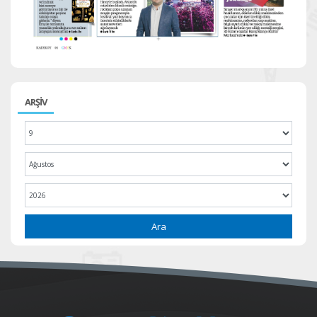
ARŞİV
Ara