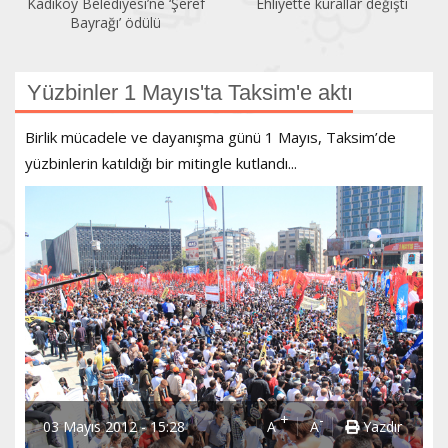
Kadıköy Belediyesi’ne ‘Şeref
Ehliyette kurallar değişti
Bayrağı’ ödülü
Yüzbinler 1 Mayıs'ta Taksim'e aktı
Birlik mücadele ve dayanışma günü 1 Mayıs, Taksim’de
yüzbinlerin katıldığı bir mitingle kutlandı...
+
-
03 Mayıs 2012 - 15:28
A
A
Yazdır