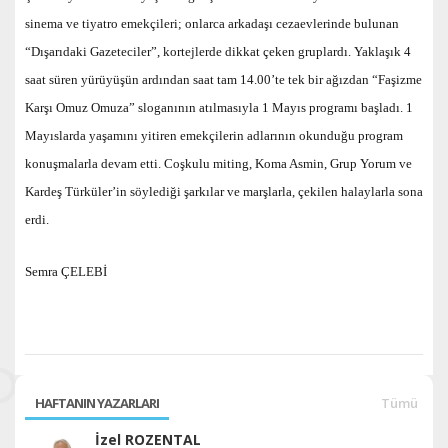
sinema ve tiyatro emekçileri; onlarca arkadaşı cezaevlerinde bulunan
“Dışarıdaki Gazeteciler”, kortejlerde dikkat çeken gruplardı. Yaklaşık 4
saat süren yürüyüşün ardından saat tam 14.00’te tek bir ağızdan “Faşizme
Karşı Omuz Omuza” sloganının atılmasıyla 1 Mayıs programı başladı. 1
Mayıslarda yaşamını yitiren emekçilerin adlarının okunduğu program
konuşmalarla devam etti. Coşkulu miting, Koma Asmin, Grup Yorum ve
Kardeş Türküler’in söylediği şarkılar ve marşlarla, çekilen halaylarla sona
erdi.
Semra ÇELEBİ
HAFTANIN YAZARLARI
Tümü
İzel ROZENTAL