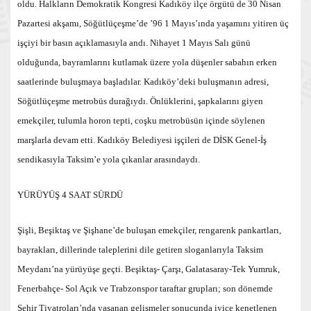
oldu. Halkların Demokratik Kongresi Kadıköy ilçe örgütü de 30 Nisan
Pazartesi akşamı, Söğütlüçeşme’de ’96 1 Mayıs’ında yaşamını yitiren üç
işçiyi bir basın açıklamasıyla andı. Nihayet 1 Mayıs Salı günü
olduğunda, bayramlarını kutlamak üzere yola düşenler sabahın erken
saatlerinde buluşmaya başladılar. Kadıköy’deki buluşmanın adresi,
Söğütlüçeşme metrobüs durağıydı. Önlüklerini, şapkalarını giyen
emekçiler, tulumla horon tepti, coşku metrobüsün içinde söylenen
marşlarla devam etti. Kadıköy Belediyesi işçileri de DİSK Genel-İş
sendikasıyla Taksim’e yola çıkanlar arasındaydı.
YÜRÜYÜŞ 4 SAAT SÜRDÜ
Şişli, Beşiktaş ve Şişhane’de buluşan emekçiler, rengarenk pankartları,
bayrakları, dillerinde taleplerini dile getiren sloganlarıyla Taksim
Meydanı’na yürüyüşe geçti. Beşiktaş- Çarşı, Galatasaray-Tek Yumruk,
Fenerbahçe- Sol Açık ve Trabzonspor taraftar grupları; son dönemde
Şehir Tiyatroları’nda yaşanan gelişmeler sonucunda iyice kenetlenen