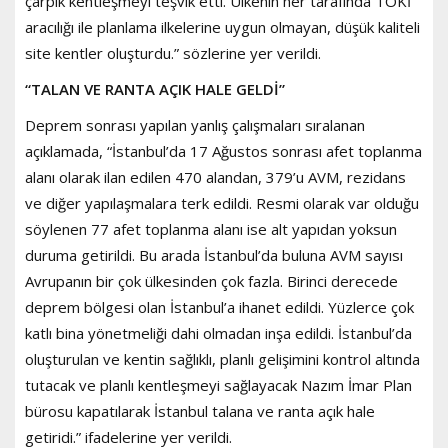
çarpık kentleşmeyi teşvik etti. Ülkenin her tarafında TOKİ
aracılığı ile planlama ilkelerine uygun olmayan, düşük kaliteli
site kentler oluşturdu.” sözlerine yer verildi.
“TALAN VE RANTA AÇIK HALE GELDİ”
Deprem sonrası yapılan yanlış çalışmaları sıralanan
açıklamada, “İstanbul’da 17 Ağustos sonrası afet toplanma
alanı olarak ilan edilen 470 alandan, 379’u AVM, rezidans
ve diğer yapılaşmalara terk edildi. Resmi olarak var olduğu
söylenen 77 afet toplanma alanı ise alt yapıdan yoksun
duruma getirildi. Bu arada İstanbul’da buluna AVM sayısı
Avrupanın bir çok ülkesinden çok fazla. Birinci derecede
deprem bölgesi olan İstanbul’a ihanet edildi. Yüzlerce çok
katlı bina yönetmeliği dahi olmadan inşa edildi. İstanbul’da
oluşturulan ve kentin sağlıklı, planlı gelişimini kontrol altında
tutacak ve planlı kentleşmeyi sağlayacak Nazım İmar Plan
bürosu kapatılarak İstanbul talana ve ranta açık hale
getiridi.” ifadelerine yer verildi.