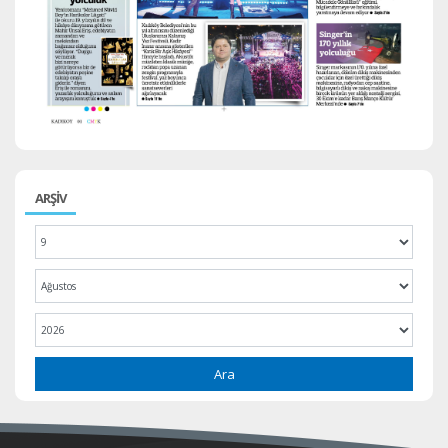
ARŞİV
Ara