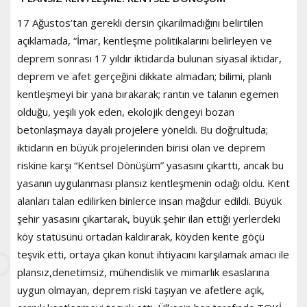
17 Ağustos’tan gerekli dersin çıkarılmadığını belirtilen
açıklamada, “İmar, kentleşme politikalarını belirleyen ve
deprem sonrası 17 yıldır iktidarda bulunan siyasal iktidar,
deprem ve afet gerçeğini dikkate almadan; bilimi, planlı
kentleşmeyi bir yana bırakarak; rantın ve talanın egemen
olduğu, yeşili yok eden, ekolojik dengeyi bozan
betonlaşmaya dayalı projelere yöneldi. Bu doğrultuda;
iktidarın en büyük projelerinden birisi olan ve deprem
riskine karşı “Kentsel Dönüşüm” yasasını çıkarttı, ancak bu
yasanın uygulanması plansız kentleşmenin odağı oldu. Kent
alanları talan edilirken binlerce insan mağdur edildi. Büyük
şehir yasasını çıkartarak, büyük şehir ilan ettiği yerlerdeki
köy statüsünü ortadan kaldırarak, köyden kente göçü
teşvik etti, ortaya çıkan konut ihtiyacını karşılamak amacı ile
plansız,denetimsiz, mühendislik ve mimarlık esaslarına
uygun olmayan, deprem riski taşıyan ve afetlere açık,