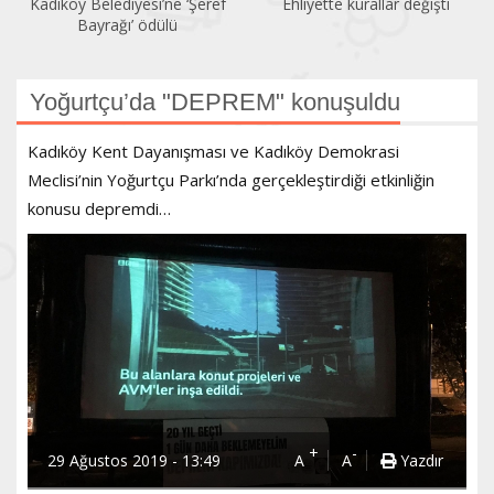
Kadıköy Belediyesi’ne ‘Şeref
Ehliyette kurallar değişti
Bayrağı’ ödülü
Yoğurtçu’da "DEPREM" konuşuldu
Kadıköy Kent Dayanışması ve Kadıköy Demokrasi
Meclisi’nin Yoğurtçu Parkı’nda gerçekleştirdiği etkinliğin
konusu depremdi…
+
-
29 Ağustos 2019 - 13:49
A
A
Yazdır