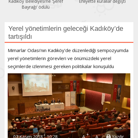
Ehliyette kurallar değişti
Sendikalaşma oranı yüzde
13,79’a geriledi
Yerel yönetimlerin geleceği Kadıköy’de
tartışıldı
Mimarlar Odası’nın Kadıköy’de düzenlediği sempozyumda
yerel yönetimlerin görevleri ve önümüzdeki yerel
seçimlerde izlenmesi gereken politikalar konuşuldu
+
-
07 Kasım 2018 - 10:28
A
A
Yazdır