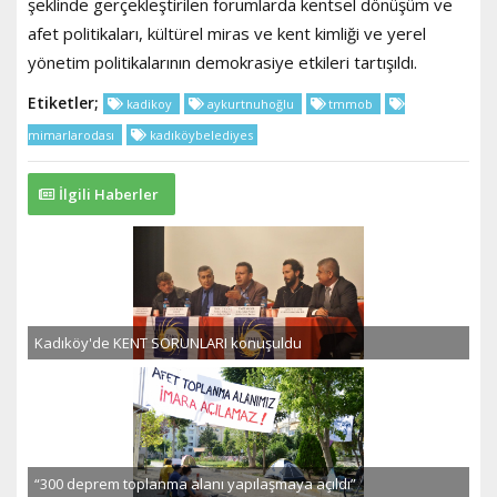
şeklinde gerçekleştirilen forumlarda kentsel dönüşüm ve
afet politikaları, kültürel miras ve kent kimliği ve yerel
yönetim politikalarının demokrasiye etkileri tartışıldı.
Etiketler;
kadikoy
aykurtnuhoğlu
tmmob
mimarlarodası
kadıköybelediyes
İlgili Haberler
Kadıköy'de KENT SORUNLARI konuşuldu
“300 deprem toplanma alanı yapılaşmaya açıldı”