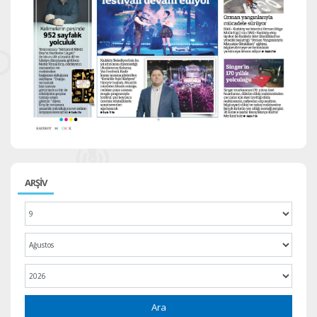
ARŞİV
Ara