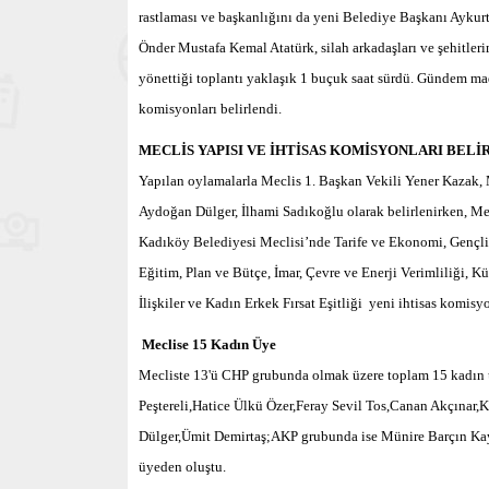
rastlaması ve başkanlığını da yeni Belediye Başkanı Aykur
Önder Mustafa Kemal Atatürk, silah arkadaşları ve şehitler
yönettiği toplantı yaklaşık 1 buçuk saat sürdü. Gündem m
komisyonları belirlendi.
MECLİS YAPISI VE İHTİSAS KOMİSYONLARI BELİ
Yapılan oylamalarla Meclis 1. Başkan Vekili Yener Kazak, 
Aydoğan Dülger, İlhami Sadıkoğlu olarak belirlenirken, 
Kadıköy Belediyesi Meclisi’nde Tarife ve Ekonomi, Gençlik 
Eğitim, Plan ve Bütçe, İmar, Çevre ve Enerji Verimliliği, K
İlişkiler ve Kadın Erkek Fırsat Eşitliği yeni ihtisas komisyo
Meclise 15 Kadın Üye
Mecliste 13'ü CHP grubunda olmak üzere toplam 15 kadın
Peştereli,Hatice Ülkü Özer,Feray Sevil Tos,Canan Akçın
Dülger,Ümit Demirtaş;AKP grubunda ise Münire Barçın Kayam
üyeden oluştu.