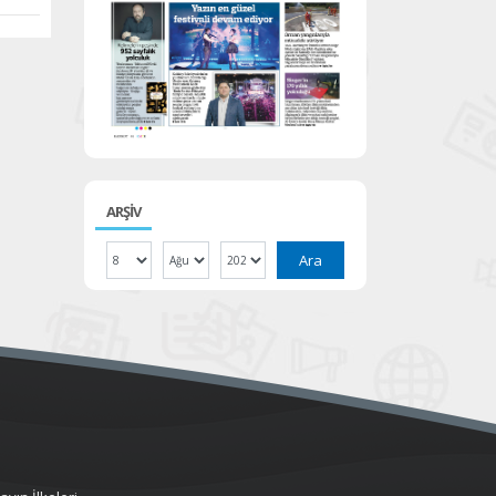
ARŞİV
Ara