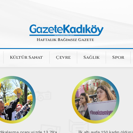
Kültür Sanat
Çevre
Sağlık
Spor
dikalaşma oranı yüzde 13,79’a
İlk altı ayda 150 kadın öldürü