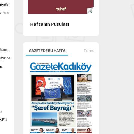
Büyük
k defa
Haftanın Pusulası
Haftanın Pusul
lbant,
GAZETE'DE BU HAFTA
Tümü
Ayrıca
ı,
an
KP'li