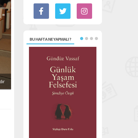
BU HAFTA NE YAPMALI ?
dır