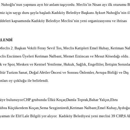
t Nuhoğlu’nun yapması ayrı bir anlam taşıyordu. Meclis’in Nisan ayı ilk oturumu 
imiz için saygı duru şuyla başladı.Kadıköy Belediye Başkanı Aykurt Nuhoğlu’nin il
Haftanın Sinevizyonu
Haftanın Pusulası
addeleri kapsamında Kadıköy Belediye Meclisi’nin yeni organizasyonu ve ihtisas
RLENDİ
Meclis 2. Başkan Vekili Feray Sevil Tos, Meclis Katipleri Emel Hubay, Keriman Na
Meclis Encümen Üyeleri Keriman Nalbant, Memet Erzincan ve Mesut Kösedağı oldu. 
ve Spor, Mesken ve Kentsel Yenileme, Hukuk, Sağlık, Engelliler, İletişim Sorunlar
ültür Turizm Sanat, Doğal Afetler Öncesi ve Sonrası Önlemler, Avrupa Birliği ve Dış
nları oy çokluğu ile belirlendi.
 üye bulunuyor.CHP grubunda Ülkü Koçar,Damla Toprak,Bahar Yalçın,Ebru
ar,Kübra Küçükerdem Koçan,Sema Sezgintüredi,Keriman Nalbant,Emel Kubay,Aydoğ
an ile Elif Lale Bilgili yer alıyor. Kadıköy Belediyesi yeni meclisi 39 CHP,6 A