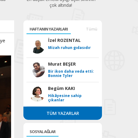
çok altında!
HAFTANIN YAZARLARI
Tümü
üye
İzel ROZENTAL
Mizah ruhun gıdasıdır
Murat BEŞER
Bir ikon daha veda etti:
Bonnie Tyler
Begüm KAKI
Hikâyesine sahip
çıkanlar
TÜM YAZARLAR
SOSYAL AĞLAR