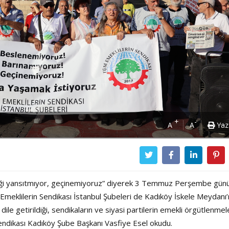
+
-
A
A
Yaz
rçeği yansıtmıyor, geçinemiyoruz” diyerek 3 Temmuz Perşembe gün
Emeklilerin Sendikası İstanbul Şubeleri de Kadıköy İskele Meydanı
 dile getirildiği, sendikaların ve siyasi partilerin emekli örgütlenmel
Power Ballad / Ha
Haftanın Pusulası
endikası Kadıköy Şube Başkanı Vasfiye Esel okudu.