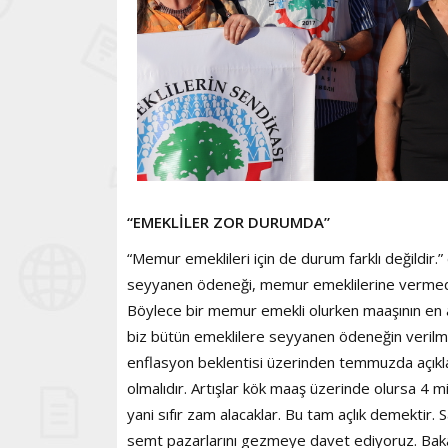
“EMEKLİLER ZOR DURUMDA”
“Memur emeklileri için de durum farklı değildir
seyyanen ödeneği, memur emeklilerine vermedi.
Böylece bir memur emekli olurken maaşının en az
biz bütün emeklilere seyyanen ödeneğin verilm
enflasyon beklentisi üzerinden temmuzda açıklana
olmalıdır. Artışlar kök maaş üzerinde olursa 4
yani sıfır zam alacaklar. Bu tam açlık demektir. S
semt pazarlarını gezmeye davet ediyoruz. Bakalım h