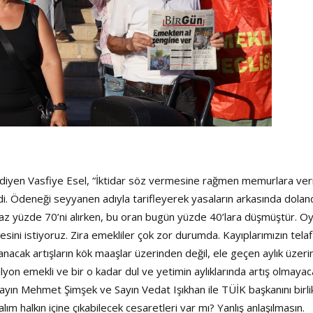
.” diyen Vasfiye Esel, “İktidar söz vermesine rağmen memurlara ver
 Ödeneği seyyanen adıyla tarifleyerek yasaların arkasında doland
 yüzde 70’ni alırken, bu oran bugün yüzde 40’lara düşmüştür. O
esini istiyoruz. Zira emekliler çok zor durumda. Kayıplarımızın telaf
cak artışların kök maaşlar üzerinden değil, ele geçen aylık üzer
 milyon emekli ve bir o kadar dul ve yetimin aylıklarında artış olmaya
ayın Mehmet Şimşek ve Sayın Vedat Işıkhan ile TÜİK başkanını birl
alkın içine çıkabilecek cesaretleri var mı? Yanlış anlaşılmasın.