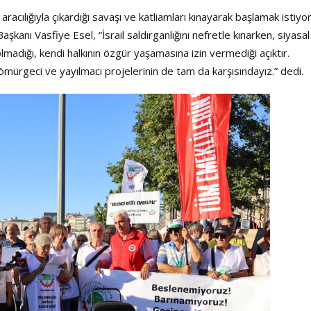
Şarkısı
acılığıyla çıkardığı savaşı ve katliamları kınayarak başlamak istiyo
anı Vasfiye Esel, “İsrail saldırganlığını nefretle kınarken, siyasal
lmadığı, kendi halkının özgür yaşamasına izin vermediği açıktır.
ürgeci ve yayılmacı projelerinin de tam da karşısındayız.” dedi.