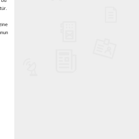
ür.
zine
unun