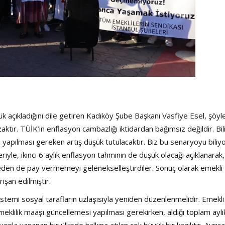
şük açıkladığını dile getiren Kadıköy Şube Başkanı Vasfiye Esel, şöyl
aktır. TÜİK’in enflasyon cambazlığı iktidardan bağımsız değildir. Bilin
da yapılması gereken artış düşük tutulacaktır. Biz bu senaryoyu biliy
riyle, ikinci 6 aylık enflasyon tahminin de düşük olacağı açıklanarak, 
ümeden de pay vermemeyi gelenekselleştirdiler. Sonuç olarak emekli
rişan edilmiştir.
istemi sosyal tarafların uzlaşısıyla yeniden düzenlenmelidir. Emekli
klilik maaşı güncellemesi yapılması gerekirken, aldığı toplam aylık
nla yaşanan bir ülkede halkına atılan çok büyük bir kazıktır. Ayrıc