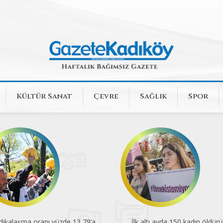
Kültür Sanat
Çevre
Sağlık
Spor
k altı ayda 150 kadın öldürüldü
En düşük emekli aylığı açlık sını