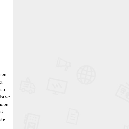
ilen
ı.
ysa
isi ve
inden
cak
ikte