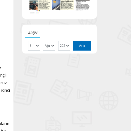
ARŞİV
Ara
e
çli
oruz
ikinci
ların
a bu