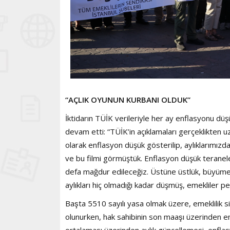
“AÇLIK OYUNUN KURBANI OLDUK”
İktidarın TÜİK verileriyle her ay enflasyonu dü
devam etti: “TÜİK’in açıklamaları gerçeklikten uz
olarak enflasyon düşük gösterilip, aylıklarımız
ve bu filmi görmüştük. Enflasyon düşük teranele
defa mağdur edileceğiz. Üstüne üstlük, büy
aylıkları hiç olmadığı kadar düşmüş, emekliler pe
Başta 5510 sayılı yasa olmak üzere, emeklilik s
olunurken, hak sahibinin son maaşı üzerinden eme
ortalaması üzerinden aylık güncellemesi, enflasyo