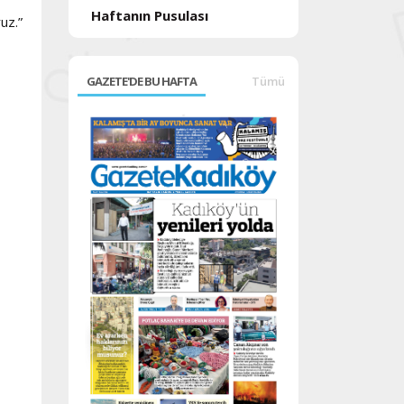
Haftanın Pusulası
ruz.”
GAZETE'DE BU HAFTA
Tümü