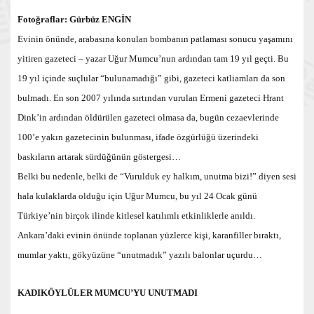
Fotoğraflar: Gürbüz ENGİN
Evinin önünde, arabasına konulan bombanın patlaması sonucu yaşamını
yitiren gazeteci – yazar Uğur Mumcu’nun ardından tam 19 yıl geçti. Bu
19 yıl içinde suçlular “bulunamadığı” gibi, gazeteci katliamları da son
bulmadı. En son 2007 yılında sırtından vurulan Ermeni gazeteci Hrant
Dink’in ardından öldürülen gazeteci olmasa da, bugün cezaevlerinde
100’e yakın gazetecinin bulunması, ifade özgürlüğü üzerindeki
baskıların artarak sürdüğünün göstergesi…
Belki bu nedenle, belki de “Vurulduk ey halkım, unutma bizi!” diyen sesi
hala kulaklarda olduğu için Uğur Mumcu, bu yıl 24 Ocak günü
Türkiye’nin birçok ilinde kitlesel katılımlı etkinliklerle anıldı.
Ankara’daki evinin önünde toplanan yüzlerce kişi, karanfiller bıraktı,
mumlar yaktı, gökyüzüne “unutmadık” yazılı balonlar uçurdu…
KADIKÖYLÜLER MUMCU’YU UNUTMADI