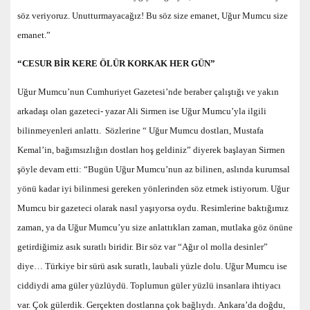
söz veriyoruz. Unutturmayacağız! Bu söz size emanet, Uğur Mumcu size
emanet.”
“CESUR BİR KERE ÖLÜR KORKAK HER GÜN”
Uğur Mumcu’nun Cumhuriyet Gazetesi’nde beraber çalıştığı ve yakın
arkadaşı olan gazeteci- yazar Ali Sirmen ise Uğur Mumcu’yla ilgili
bilinmeyenleri anlattı. Sözlerine “ Uğur Mumcu dostları, Mustafa
Kemal’in, bağımsızlığın dostları hoş geldiniz” diyerek başlayan Sirmen
şöyle devam etti: “Bugün Uğur Mumcu’nun az bilinen, aslında kurumsal
yönü kadar iyi bilinmesi gereken yönlerinden söz etmek istiyorum. Uğur
Mumcu bir gazeteci olarak nasıl yaşıyorsa oydu. Resimlerine baktığımız
zaman, ya da Uğur Mumcu’yu size anlattıkları zaman, mutlaka göz önüne
getirdiğimiz asık suratlı biridir. Bir söz var “Ağır ol molla desinler”
diye… Türkiye bir sürü asık suratlı, laubali yüzle dolu. Uğur Mumcu ise
ciddiydi ama güler yüzlüydü. Toplumun güler yüzlü insanlara ihtiyacı
var. Çok gülerdik. Gerçekten dostlarına çok bağlıydı. Ankara’da doğdu,