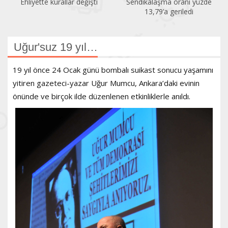
Ehliyette kurallar değişti
Sendikalaşma oranı yüzde
13,79’a geriledi
Uğur'suz 19 yıl…
19 yıl önce 24 Ocak günü bombalı suikast sonucu yaşamını
yitiren gazeteci-yazar Uğur Mumcu, Ankara’daki evinin
önünde ve birçok ilde düzenlenen etkinliklerle anıldı.