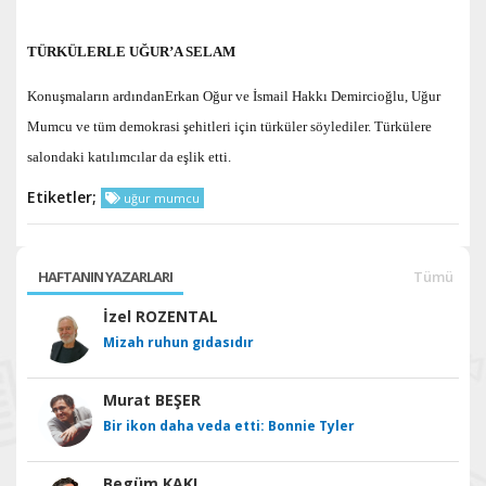
TÜRKÜLERLE UĞUR’A SELAM
Konuşmaların ardındanErkan Oğur ve İsmail Hakkı Demircioğlu, Uğur
Mumcu ve tüm demokrasi şehitleri için türküler söylediler. Türkülere
salondaki katılımcılar da eşlik etti.
Etiketler;
uğur mumcu
HAFTANIN YAZARLARI
Tümü
İzel ROZENTAL
Mizah ruhun gıdasıdır
Murat BEŞER
Bir ikon daha veda etti: Bonnie Tyler
Begüm KAKI