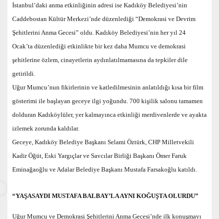
İstanbul’daki anma etkinliğinin adresi ise Kadıköy Belediyesi’nin
Caddebostan Kültür Merkezi’nde düzenlediği “Demokrasi ve Devrim
Şehitlerini Anma Gecesi” oldu. Kadıköy Belediyesi’nin her yıl 24
Ocak’ta düzenlediği etkinlikte bir kez daha Mumcu ve demokrasi
şehitlerine özlem, cinayetlerin aydınlatılmamasına da tepkiler dile
getirildi.
Uğur Mumcu’nun fikirlerinin ve katledilmesinin anlatıldığı kısa bir film
gösterimi ile başlayan geceye ilgi yoğundu. 700 kişilik salonu tamamen
dolduran Kadıköylüler, yer kalmayınca etkinliği merdivenlerde ve ayakta
izlemek zorunda kaldılar.
Geceye, Kadıköy Belediye Başkanı Selami Öztürk, CHP Milletvekili
Kadir Öğüt, Eski Yargıçlar ve Savcılar Birliği Başkanı Ömer Faruk
Eminağaoğlu ve Adalar Belediye Başkanı Mustafa Farsakoğlu katıldı.
“YAŞASAYDI MUSTAFA BALBAY’LA AYNI KOĞUŞTA OLURDU”
Uğur Mumcu ve Demokrasi Şehitlerini Anma Gecesi’nde ilk konuşmayı