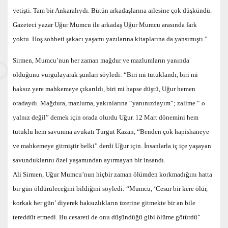
yetişti. Tam bir Ankaralıydı. Bütün arkadaşlarına ailesine çok düşkündü.
Gazeteci yazar Uğur Mumcu ile arkadaş Uğur Mumcu arasında fark
yoktu. Hoş sohbeti şakacı yaşamı yazılarına kitaplarına da yansımıştı.”
Sirmen, Mumcu’nun her zaman mağdur ve mazlumların yanında
olduğunu vurgulayarak şunları söyledi: “Biri mi tutuklandı, biri mi
haksız yere mahkemeye çıkarıldı, biri mi hapse düştü, Uğur hemen
oradaydı. Mağdura, mazluma, yakınlarına “yanınızdayım”; zalime “ o
yalnız değil” demek için orada olurdu Uğur. 12 Mart dönemini hem
tutuklu hem savunma avukatı Turgut Kazan, “Benden çok hapishaneye
ve mahkemeye gitmiştir belki” derdi Uğur için. İnsanlarla iç içe yaşayan
savunduklarını özel yaşamından ayırmayan bir insandı.
Ali Sirmen, Uğur Mumcu’nun hiçbir zaman ölümden korkmadığını hatta
bir gün öldürüleceğini bildiğini söyledi: “Mumcu, ‘Cesur bir kere ölür,
korkak her gün’ diyerek haksızlıkların üzerine gitmekte bir an bile
tereddüt etmedi. Bu cesareti de onu düşündüğü gibi ölüme götürdü”