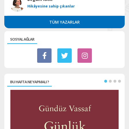
Hikâyesine sahip çıkanlar
TÜM YAZARLAR
SOSYAL AĞLAR
BU HAFTA NE YAPMALI ?