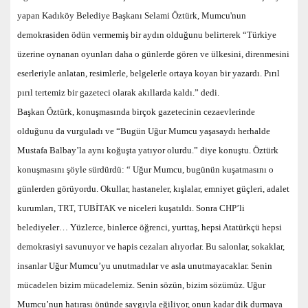
yapan Kadıköy Belediye Başkanı Selami Öztürk, Mumcu'nun
demokrasiden ödün vermemiş bir aydın olduğunu belirterek “Türkiye
üzerine oynanan oyunları daha o günlerde gören ve ülkesini, direnmesini
eserleriyle anlatan, resimlerle, belgelerle ortaya koyan bir yazardı. Pırıl
pırıl tertemiz bir gazeteci olarak akıllarda kaldı.” dedi.
Başkan Öztürk, konuşmasında birçok gazetecinin cezaevlerinde
olduğunu da vurguladı ve “Bugün Uğur Mumcu yaşasaydı herhalde
Mustafa Balbay’la aynı koğuşta yatıyor olurdu.” diye konuştu. Öztürk
konuşmasını şöyle sürdürdü: “ Uğur Mumcu, bugünün kuşatmasını o
günlerden görüyordu. Okullar, hastaneler, kışlalar, emniyet güçleri, adalet
kurumları, TRT, TUBİTAK ve niceleri kuşatıldı. Sonra CHP’li
belediyeler… Yüzlerce, binlerce öğrenci, yurttaş, hepsi Atatürkçü hepsi
demokrasiyi savunuyor ve hapis cezaları alıyorlar. Bu salonlar, sokaklar,
insanlar Uğur Mumcu’yu unutmadılar ve asla unutmayacaklar. Senin
mücadelen bizim mücadelemiz. Senin sözün, bizim sözümüz. Uğur
Mumcu’nun hatırası önünde saygıyla eğiliyor, onun kadar dik durmaya