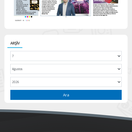
ARŞİV
Ara