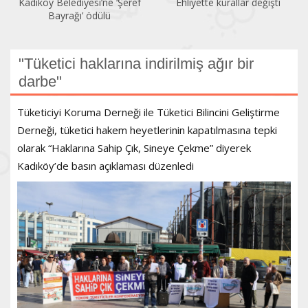
f
Ehliyette kurallar değişti
Sendikalaşma oranı yüzde
13,79’a geriledi
"Tüketici haklarına indirilmiş ağır bir
darbe"
Tüketiciyi Koruma Derneği ile Tüketici Bilincini Geliştirme
Derneği, tüketici hakem heyetlerinin kapatılmasına tepki
olarak “Haklarına Sahip Çık, Sineye Çekme” diyerek
Kadıköy’de basın açıklaması düzenledi