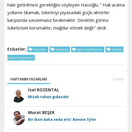
hale getirilmesi gerektiğini söyleyen Hacıoğlu, “ Hak arama
yollarını tıkamak, tüketiciyi piyasadaki güçlü aktörler
karşısında savunmasız bırakmaktır. Devletin görevi
tüketicisini korumaktır, mağdur etmek değil.” dedi.
Etiketler;
tükoder
kadıköy
basın açıklaması
tüketici
hakem heyetleri
HAFTANIN YAZARLARI
Tümü
İzel ROZENTAL
Mizah ruhun gıdasıdır
Murat BEŞER
Bir ikon daha veda etti: Bonnie Tyler