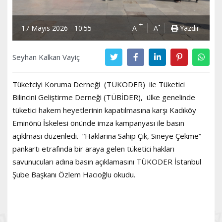
+
-
17 Mayıs 2026 - 10:55
A
A
Yazdır
Seyhan Kalkan Vayiç
Tüketciyi Koruma Derneği (TÜKODER) ile Tüketici
Bilincini Geliştirme Derneği (TÜBİDER), ülke genelinde
tüketici hakem heyetlerinin kapatılmasına karşı Kadıköy
Eminönü İskelesi önünde imza kampanyası ile basın
açıklması düzenledi. “Haklarına Sahip Çık, Sineye Çekme”
pankartı etrafında bir araya gelen tüketici hakları
savunucuları adına basın açıklamasını TÜKODER İstanbul
Şube Başkanı Özlem Hacıoğlu okudu.