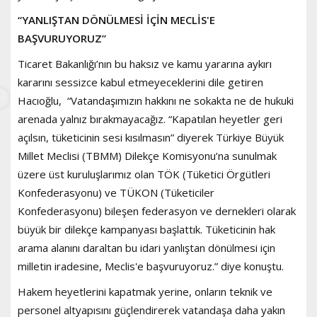
“YANLIŞTAN DÖNÜLMESİ İÇİN MECLİS'E
BAŞVURUYORUZ”
Ticaret Bakanlığı’nın bu haksız ve kamu yararına aykırı
kararını sessizce kabul etmeyeceklerini dile getiren
Hacıoğlu, “Vatandaşımızın hakkını ne sokakta ne de hukuki
arenada yalnız bırakmayacağız. “Kapatılan heyetler geri
açılsın, tüketicinin sesi kısılmasın” diyerek Türkiye Büyük
Millet Meclisi (TBMM) Dilekçe Komisyonu’na sunulmak
üzere üst kuruluşlarımız olan TÖK (Tüketici Örgütleri
Konfederasyonu) ve TÜKON (Tüketiciler
Konfederasyonu) bileşen federasyon ve dernekleri olarak
büyük bir dilekçe kampanyası başlattık. Tüketicinin hak
arama alanını daraltan bu idari yanlıştan dönülmesi için
milletin iradesine, Meclis'e başvuruyoruz.” diye konuştu.
Hakem heyetlerini kapatmak yerine, onların teknik ve
personel altyapısını güçlendirerek vatandaşa daha yakın