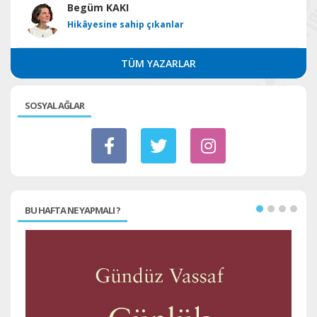
Begüm KAKI
Hikâyesine sahip çıkanlar
TÜM YAZARLAR
SOSYAL AĞLAR
BU HAFTA NE YAPMALI ?