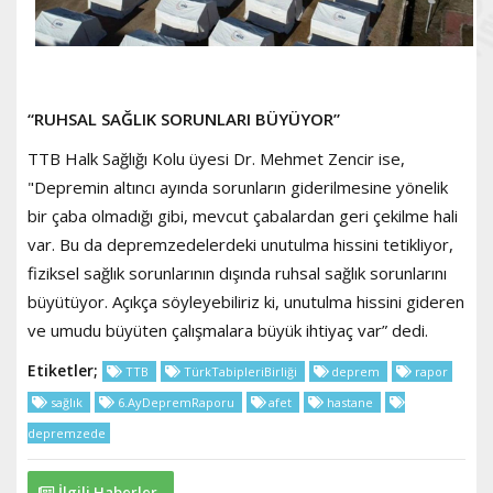
“RUHSAL SAĞLIK SORUNLARI BÜYÜYOR”
TTB Halk Sağlığı Kolu üyesi Dr. Mehmet Zencir ise,
"Depremin altıncı ayında sorunların giderilmesine yönelik
bir çaba olmadığı gibi, mevcut çabalardan geri çekilme hali
var. Bu da depremzedelerdeki unutulma hissini tetikliyor,
fiziksel sağlık sorunlarının dışında ruhsal sağlık sorunlarını
büyütüyor. Açıkça söyleyebiliriz ki, unutulma hissini gideren
ve umudu büyüten çalışmalara büyük ihtiyaç var” dedi.
Etiketler;
TTB
TürkTabipleriBirliği
deprem
rapor
sağlık
6.AyDepremRaporu
afet
hastane
depremzede
İlgili Haberler