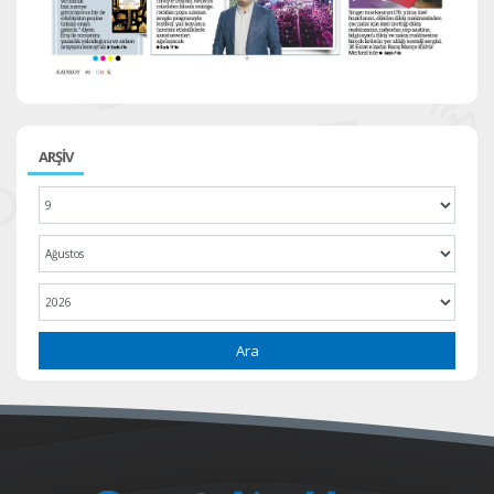
ARŞİV
Ara