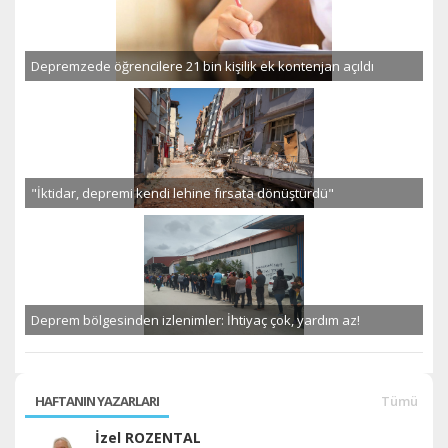
Depremzede öğrencilere 21 bin kişilik ek kontenjan açıldı
"İktidar, depremi kendi lehine fırsata dönüştürdü"
Deprem bölgesinden izlenimler: İhtiyaç çok, yardım az!
HAFTANIN YAZARLARI
Tümü
İzel ROZENTAL