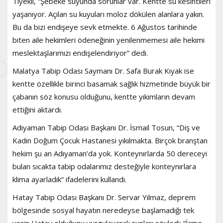
Tiyekli, “Şebeke suyunda sorunlar var. Kentte su kesintileri
yaşanıyor. Açılan su kuyuları moloz dökülen alanlara yakın.
Bu da bizi endişeye sevk etmekte. 6 Ağustos tarihinde
biten aile hekimleri ödeneğinin yenilenmemesi aile hekimi
meslektaşlarımızı endişelendiriyor” dedi.
Malatya Tabip Odası Saymanı Dr. Safa Burak Kıyak ise
kentte özellikle birinci basamak sağlık hizmetinde büyük bir
çabanın söz konusu olduğunu, kentte yıkımların devam
ettiğini aktardı.
Adıyaman Tabip Odası Başkanı Dr. İsmail Tosun, “Diş ve
Kadın Doğum Çocuk Hastanesi yıkılmakta. Birçok branştan
hekim şu an Adıyaman’da yok. Konteynırlarda 50 dereceyi
bulan sıcakta tabip odalarımız desteğiyle konteynırlara
klima ayarladık” ifadelerini kullandı.
Hatay Tabip Odası Başkanı Dr. Servar Yılmaz, deprem
bölgesinde sosyal hayatın neredeyse başlamadığı tek
yerin Hatay olduğunu vurgulayarak şunları söyledi: “İçme