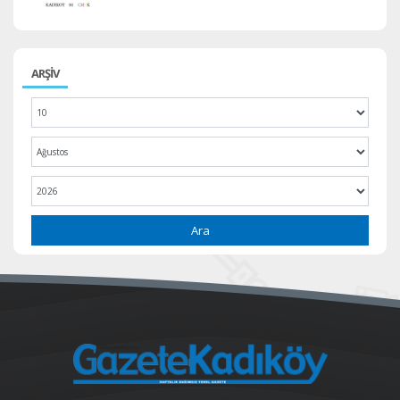
ARŞİV
Ara