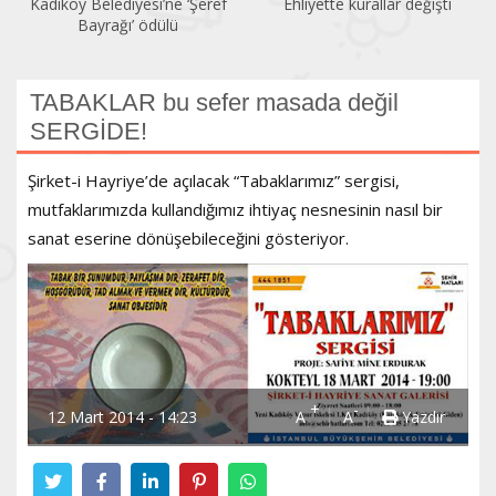
Kadıköy Belediyesi’ne ‘Şeref
Ehliyette kurallar değişti
Bayrağı’ ödülü
TABAKLAR bu sefer masada değil
SERGİDE!
Şirket-i Hayriye’de açılacak “Tabaklarımız” sergisi,
mutfaklarımızda kullandığımız ihtiyaç nesnesinin nasıl bir
sanat eserine dönüşebileceğini gösteriyor.
+
-
12 Mart 2014 - 14:23
A
A
Yazdır