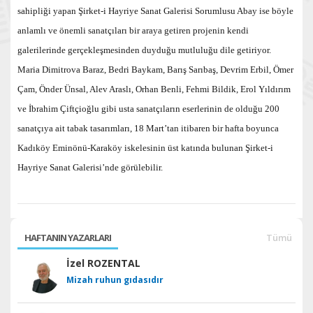
sahipliği yapan Şirket-i Hayriye Sanat Galerisi Sorumlusu Abay ise böyle
anlamlı ve önemli sanatçıları bir araya getiren projenin kendi
galerilerinde gerçekleşmesinden duyduğu mutluluğu dile getiriyor.
Maria Dimitrova Baraz, Bedri Baykam, Barış Sarıbaş, Devrim Erbil, Ömer
Çam, Önder Ünsal, Alev Araslı, Orhan Benli, Fehmi Bildik, Erol Yıldırım
ve İbrahim Çiftçioğlu gibi usta sanatçıların eserlerinin de olduğu 200
sanatçıya ait tabak tasarımları, 18 Mart’tan itibaren bir hafta boyunca
Kadıköy Eminönü-Karaköy iskelesinin üst katında bulunan Şirket-i
Hayriye Sanat Galerisi’nde görülebilir.
HAFTANIN YAZARLARI
Tümü
İzel ROZENTAL
Mizah ruhun gıdasıdır