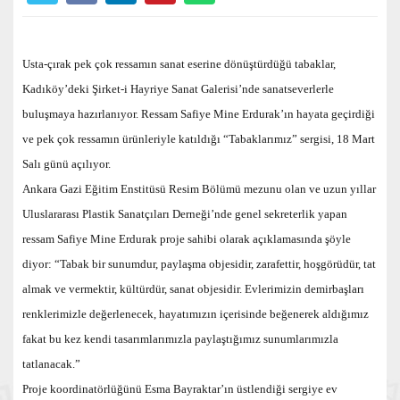
Usta-çırak pek çok ressamın sanat eserine dönüştürdüğü tabaklar,
Kadıköy’deki Şirket-i Hayriye Sanat Galerisi’nde sanatseverlerle
buluşmaya hazırlanıyor. Ressam Safiye Mine Erdurak’ın hayata geçirdiği
ve pek çok ressamın ürünleriyle katıldığı “Tabaklarımız” sergisi, 18 Mart
Salı günü açılıyor.
Ankara Gazi Eğitim Enstitüsü Resim Bölümü mezunu olan ve uzun yıllar
Uluslararası Plastik Sanatçıları Derneği’nde genel sekreterlik yapan
ressam Safiye Mine Erdurak proje sahibi olarak açıklamasında şöyle
diyor: “
Tabak bir sunumdur, paylaşma objesidir, zarafettir, hoşgörüdür, tat
almak ve vermektir, kültürdür, sanat objesidir.
Evlerimizin demirbaşları
renklerimizle değerlenecek, hayatımızın içerisinde beğenerek aldığımız
fakat bu kez kendi tasarımlarımızla paylaştığımız sunumlarımızla
tatlanacak.”
Proje koordinatörlüğünü Esma Bayraktar’ın üstlendiği sergiye ev