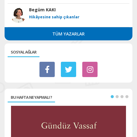
Begüm KAKI
Hikâyesine sahip çıkanlar
TÜM YAZARLAR
SOSYAL AĞLAR
BU HAFTA NE YAPMALI ?