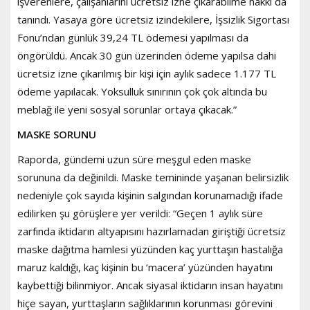
işverenlere, çalışanlarını ücretsiz izne çıkarabilme hakkı da
tanındı. Yasaya göre ücretsiz izindekilere, İşsizlik Sigortası
Fonu’ndan günlük 39,24 TL ödemesi yapılması da
öngörüldü. Ancak 30 gün üzerinden ödeme yapılsa dahi
ücretsiz izne çıkarılmış bir kişi için aylık sadece 1.177 TL
ödeme yapılacak. Yoksulluk sınırının çok çok altında bu
meblağ ile yeni sosyal sorunlar ortaya çıkacak.”
MASKE SORUNU
Raporda, gündemi uzun süre meşgul eden maske
sorununa da değinildi. Maske temininde yaşanan belirsizlik
nedeniyle çok sayıda kişinin salgından korunamadığı ifade
edilirken şu görüşlere yer verildi: “Geçen 1 aylık süre
zarfında iktidarın altyapısını hazırlamadan giriştiği ücretsiz
maske dağıtma hamlesi yüzünden kaç yurttaşın hastalığa
maruz kaldığı, kaç kişinin bu ‘macera’ yüzünden hayatını
kaybettiği bilinmiyor. Ancak siyasal iktidarın insan hayatını
hiçe sayan, yurttaşların sağlıklarının korunması görevini