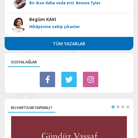
Bir ikon daha veda etti: Bonnie Tyler
Begüm KAKI
Hikâyesine sahip çıkanlar
TÜM YAZARLAR
SOSYAL AĞLAR
BU HAFTA NE YAPMALI ?