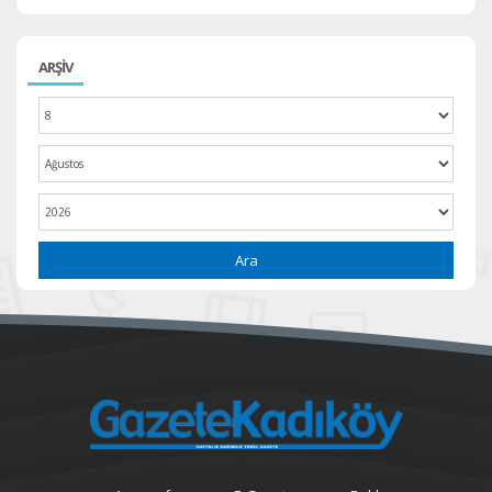
ARŞİV
Ara