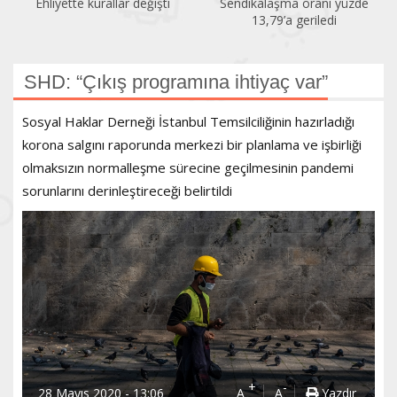
Ehliyette kurallar değişti
Sendikalaşma oranı yüzde
13,79’a geriledi
SHD: “Çıkış programına ihtiyaç var”
Sosyal Haklar Derneği İstanbul Temsilciliğinin hazırladığı
korona salgını raporunda merkezi bir planlama ve işbirliği
olmaksızın normalleşme sürecine geçilmesinin pandemi
sorunlarını derinleştireceği belirtildi
+
-
28 Mayıs 2020 - 13:06
A
A
Yazdır