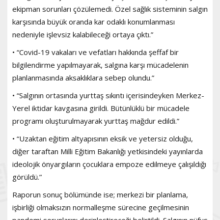
ekipman sorunları çözülemedi. Özel sağlık sisteminin salgın
karşısında büyük oranda kar odaklı konumlanması
nedeniyle işlevsiz kalabileceği ortaya çıktı.”
• “Covid-19 vakaları ve vefatları hakkında şeffaf bir
bilgilendirme yapılmayarak, salgına karşı mücadelenin
planlanmasında aksaklıklara sebep olundu.”
• “Salgının ortasında yurttaş sıkıntı içerisindeyken Merkez-
Yerel iktidar kavgasına girildi. Bütünlüklü bir mücadele
programı oluşturulmayarak yurttaş mağdur edildi.”
• “Uzaktan eğitim altyapısının eksik ve yetersiz olduğu,
diğer taraftan Milli Eğitim Bakanlığı yetkisindeki yayınlarda
ideolojik önyargıların çocuklara empoze edilmeye çalışıldığı
görüldü.”
Raporun sonuç bölümünde ise; merkezi bir planlama,
işbirliği olmaksızın normalleşme sürecine geçilmesinin
pandemi sorunlarını derinleştireceği belirtildi. Salgının nüfus