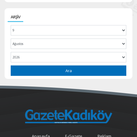
ARŞİV
Ara
Anasayfa
E-Gazete
Reklam