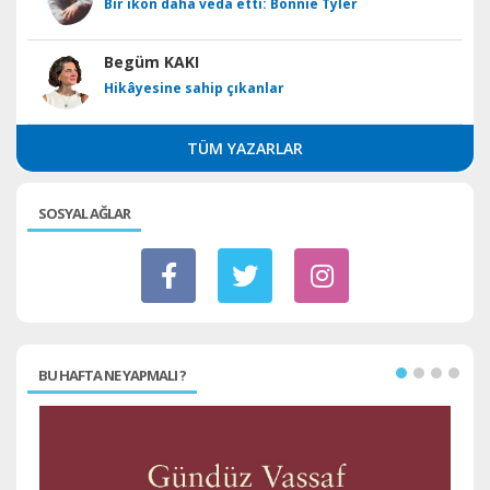
Bir ikon daha veda etti: Bonnie Tyler
Begüm KAKI
Hikâyesine sahip çıkanlar
TÜM YAZARLAR
SOSYAL AĞLAR
BU HAFTA NE YAPMALI ?