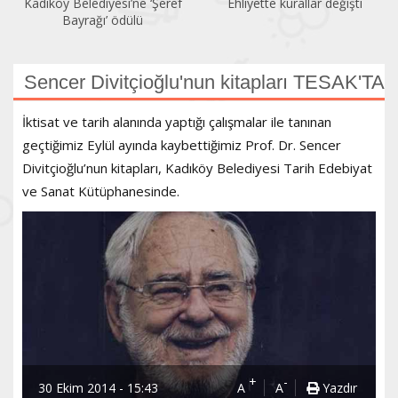
Kadıköy Belediyesi’ne ‘Şeref
Ehliyette kurallar değişti
Bayrağı’ ödülü
Sencer Divitçioğlu'nun kitapları TESAK'TA
İktisat ve tarih alanında yaptığı çalışmalar ile tanınan
geçtiğimiz Eylül ayında kaybettiğimiz Prof. Dr. Sencer
Divitçioğlu’nun kitapları, Kadıköy Belediyesi Tarih Edebiyat
ve Sanat Kütüphanesinde.
+
-
30 Ekim 2014 - 15:43
A
A
Yazdır