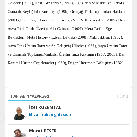
Gelecek (1991), Nasıl Bir Tarih? (1992), Oğuz’dan Selçuklu’ya (1994),
Osmanlı Beyliğinin Kuruluşu (1996), Ortaçağ Türk Toplumları Hakkında
(2001), Orta - Asya Türk İmparatorluğu VI. - VIII. Yüzyıllar (2005), Orta-
Asya Türk Tarihi Üzerine Altı Çalışma (2006), Meta Tarih - Ege
Beylikleri: Meta History - Egean Beyliks (2008), Mikroiktisat (1962),
Asya Tipi Üretim Tarzı ve Az-Gelişmiş Ülkeler (1966), Asya Üretim Tarzı
ve Osmanlı Toplumu/Marksist Üretim Tarzı Kavramı (1967; 2003), Das
Kapital Üstüne Çeşitlemeler (1969), Değer, Üretim ve Bölüşüm (1982)
HAFTANIN YAZARLARI
Tümü
İzel ROZENTAL
Mizah ruhun gıdasıdır
Murat BEŞER