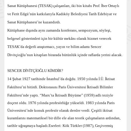
Sanat Kütüphanesi (TESAK) çalışanları, iki bin kitabı Prof. İber Ortaylı
ve Ferit Edgü’nün katkılarıyla Kadıköy Belediyesi Tarih Edebiyat ve
Sanat Kütüphanesi’ne kazandırdı.
Kütüphane dışında aynı zamanda konferans, sempozyum, söyleşi,
belgesel gösterimleri için bir kültür mekânı olarak hizmet verecek
TESAK
’da değerli araştırmacı, yayın ve bilim adamı Sencer
Divitçioğlu’nun kitapları birarada bütünlük içinde raflarda yerini alacak.
SENCER DİVİTÇİOĞLU KİMDİR?
14 Şubat 1927 tarihinde İstanbul’da doğdu. 1950 yılında İ.Ü. İktisat
Fakültesi’ni bitirdi. Doktorasını Paris Ü
niversitesi İktisadi Bilimler
Fakültesi’nde yaptı. “Marx’ta İktisadi Büyüme” (1959) adlı teziyle
doçent oldu. 1976 yılında profesörlüğe yükseldi. 1983 yılında Paris
Üniversitesi’nde konuk profesör olarak dersler verdi. Çeşitli iktisat
kuramlarını matematiksel bir dille ele alan teorik çalışmaların ardından,
tarihle uğraşmaya başladı.
Eserleri: Kök Türkler (1987), Geçivermiş