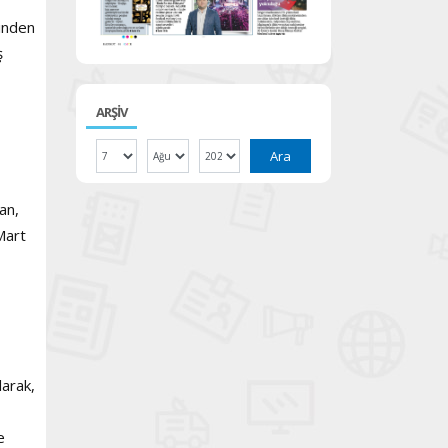
rinden
ş
ARŞİV
Ara
an,
Mart
larak,
e