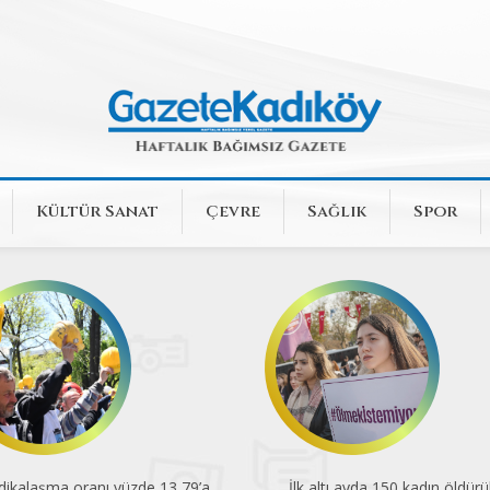
Kültür Sanat
Çevre
Sağlık
Spor
dikalaşma oranı yüzde 13,79’a
İlk altı ayda 150 kadın öldürü