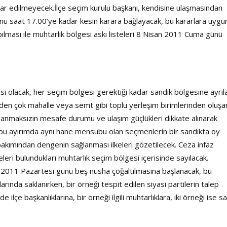
bar edilmeyecek.İlçe seçim kurulu başkanı, kendisine ulaşmasından
ünü saat 17.00’ye kadar kesin karara bağlayacak, bu kararlara uygu
pılması ile muhtarlık bölgesi askı listeleri 8 Nisan 2011 Cuma günü
i olacak, her seçim bölgesi gerektiği kadar sandık bölgesine ayrıl
den çok mahalle veya semt gibi toplu yerleşim birimlerinden oluşa
aranmaksızın mesafe durumu ve ulaşım güçlükleri dikkate alınarak
 bu ayırımda aynı hane mensubu olan seçmenlerin bir sandıkta oy
ımından dengenin sağlanması ilkeleri gözetilecek. Ceza infaz
eri bulundukları muhtarlık seçim bölgesi içerisinde sayılacak.
 2011 Pazartesi günü beş nüsha çoğaltılmasına başlanacak, bu
larında saklanırken, bir örneği tespit edilen siyasi partilerin talep
 ilçe başkanlıklarına, bir örneği ilgili muhtarlıklara, iki örneği ise s