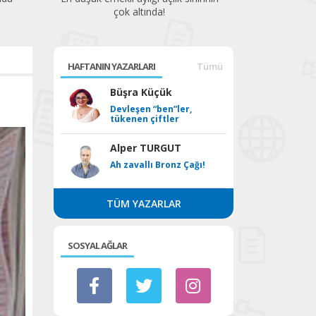
çok altında!
HAFTANIN YAZARLARI
Tümü
Büşra Küçük
Devleşen “ben”ler,
tükenen çiftler
Alper TURGUT
Ah zavallı Bronz Çağı!
TÜM YAZARLAR
SOSYAL AĞLAR