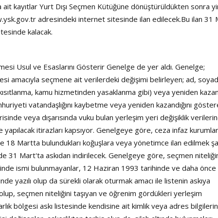
Şarkısı
na ait kayıtlar Yurt Dışı Seçmen Kütüğüne dönüştürüldükten sonra y
k.gov.tr adresindeki internet sitesinde ilan edilecek.Bu ilan 31 
tesinde kalacak.
esi Usul ve Esaslarını Gösterir Genelge de yer aldı. Genelge;
lmesi amacıyla seçmene ait verilerdeki değişimi belirleyen; ad, soyad
 (kısıtlanma, kamu hizmetinden yasaklanma gibi) veya yeniden kaz
Cumhuriyeti vatandaşlığını kaybetme veya yeniden kazandığını göste
içerisinde veya dışarısında vuku bulan yerleşim yeri değişiklik verilerin
de yapılacak itirazları kapsıyor. Genelgeye göre, ceza infaz kurumla
 de 18 Martta bulundukları koğuşlara veya yönetimce ilan edilmek şa
 de 31 Mart'ta askıdan indirilecek. Genelgeye göre, seçmen niteliği
tesinde ismi bulunmayanlar, 12 Haziran 1993 tarihinde ve daha önce
inde yazılı olup da sürekli olarak oturmak amacı ile listenin askıya
i olup, seçmen niteliğini taşıyan ve öğrenim gördükleri yerleşim
rlık bölgesi askı listesinde kendisine ait kimlik veya adres bilgileri