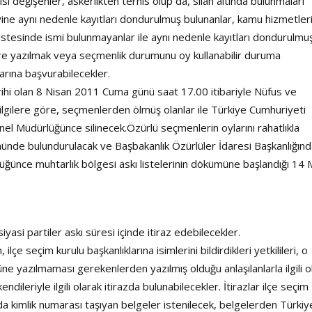
gisi değişenler, askerlikten terhis olup da, silah altında bulunmaları
yine aynı nedenle kayıtları dondurulmuş bulunanlar, kamu hizmetle
 listesinde ismi bulunmayanlar ile aynı nedenle kayıtları dondurulmu
lere yazılmak veya seçmenlik durumunu oy kullanabilir duruma
klarına başvurabilecekler.
arihi olan 8 Nisan 2011 Cuma günü saat 17.00 itibariyle Nüfus ve
ilgilere göre, seçmenlerden ölmüş olanlar ile Türkiye Cumhuriyeti
el Müdürlüğünce silinecek.Özürlü seçmenlerin oylarını rahatlıkla
nünde bulundurulacak ve Başbakanlık Özürlüler İdaresi Başkanlığınd
üğünce muhtarlık bölgesi askı listelerinin dökümüne başlandığı 14 
yasi partiler askı süresi içinde itiraz edebilecekler.
 ilçe seçim kurulu başkanlıklarına isimlerini bildirdikleri yetkilileri, o
yazılmaması gerekenlerden yazılmış olduğu anlaşılanlarla ilgili o
dileriyle ilgili olarak itirazda bulunabilecekler. İtirazlar ilçe seçim
arda kimlik numarası taşıyan belgeler istenilecek, belgelerden Türkiy