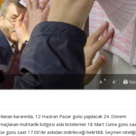
+
-
A
A
Yaz
lanan kararında, 12 Haziran Pazar günü yapılacak 24. Dönem
i amaçlanan muhtarlık bölgesi askı listelerinin 18 Mart Cuma günü sa
Power Ballad / Ha
Haftanın Pusulası
 günü saat 17.00’de askıdan indirileceği belirtildi. Seçmen niteliği