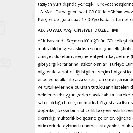
taşıyan yurt dışında yerleşik Türk vatandaşları
18 Mart Cuma günü saat 08.00’de YSK’nın www.ys
Perşembe günü saat 17.00’ye kadar internet si
AD, SOYAD, YAŞ, CİNSİYET DÜZELTİMİ
YSK kararında Seçmen Kütüğünün Güncelleştirilm
muhtarlık bölgesi askı listelerinin güncelleştiri
cinsiyet düzeltimi, seçme ehliyetini kaybetme
gibi yargı kararlarına, asker olanlar, Türkiye 
bilgiler ile vefat ettiği bilgileri, seçim bölgesi 
esas ve usuller ile askı süresi, bu süre içerisin
ve tutukevlerinde bulunan tutukluların listeleri
belirlenecek uygun yerlere asılacak. Bu listeler
sahip olduğu halde, muhtarlık bölgesi askı lis
doğanlar, başka bir muhtarlık bölgesi askı listes
çıkarıldığı muhtarlık bölgesine gelenler, öğrenc
birimlerinde oylarını kullanmak isteyenler, muhta