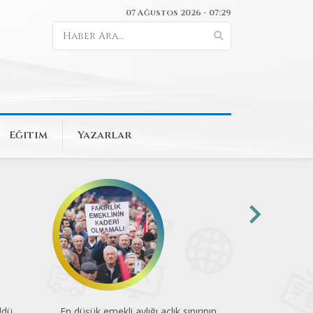
07 Ağustos 2026 - 07:29
Eğitim
Yazarlar
ldü
En düşük emekli aylığı açlık sınırının
74 kuruluştan