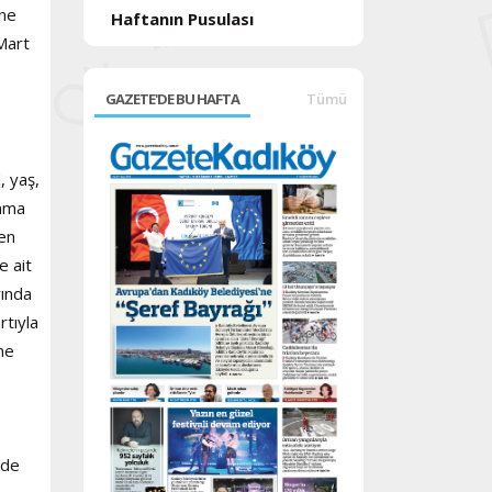
ine
Haftanın Pusulası
Mart
GAZETE'DE BU HAFTA
Tümü
, yaş,
anma
ren
e ait
rında
rtıyla
ne
nde