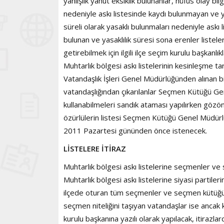
yanlışlık yahut eksiklik bulunanlar, nüfus olay bil
nedeniyle askı listesinde kaydı bulunmayan ve 
süreli olarak yasaklı bulunmaları nedeniyle askı
bulunan ve yasaklılık süresi sona erenler liste
getirebilmek için ilgili ilçe seçim kurulu başkanlı
Muhtarlık bölgesi askı listelerinin kesinleşme t
Vatandaşlık İşleri Genel Müdürlüğünden alınan b
vatandaşlığından çıkarılanlar Seçmen Kütüğü Gen
kullanabilmeleri sandık ataması yapılırken gözö
özürlülerin listesi Seçmen Kütüğü Genel Müdürl
2011 Pazartesi gününden önce istenecek.
LİSTELERE İTİRAZ
Muhtarlık bölgesi askı listelerine seçmenler ve si
Muhtarlık bölgesi askı listelerine siyasi partilerin,
ilçede oturan tüm seçmenler ve seçmen kütüğüne 
seçmen niteliğini taşıyan vatandaşlar ise ancak ken
kurulu başkanına yazılı olarak yapılacak, itirazl