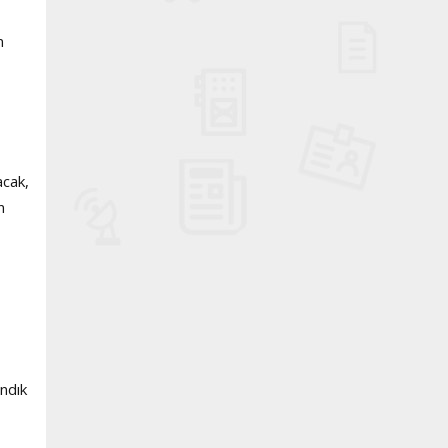
n
acak,
n
andık