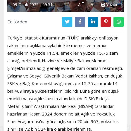
+
-
09 Ocak 2025 - 09:51
A
A
Yazdır
Editörden
Türkiye İstatistik Kurumu'nun (TÜİK) aralık ayı enflasyon
rakamlarını açıklamasıyla birlikte memur ve memur
emeklilerinin yüzde 11,54, emeklilerin yüzde 15,75 zam
alacağı belirlendi. Hazine ve Maliye Bakanı Mehmet
Şimşek'in imzaladığı genelgeyle de zam oranları resmileşti.
Çalışma ve Sosyal Güvenlik Bakanı Vedat Işıkhan, en düşük
SSK ve Bağ-Kur emekli aylığını yüzde 15,75 artırarak 14
bin 469 liraya yükselttiklerini bildirdi. Buna göre en düşük
emekli maaşı açlık sınırının altında kaldı. DİSK/Birleşik
Metal-İş Sınıf Araştırmaları Merkezi (BİSAM) tarafından
hazırlanan Kasım 2024 dönemine ait Açlık ve Yoksulluk
Sınırı Araştırması’na göre açlık sınırı 20 bin 967, yoksulluk
sınırı ise 72 bin 524 lira olarak belirlenmişti.