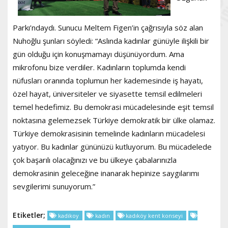
Parkı’ndaydı. Sunucu Meltem Figen’in çağrısıyla söz alan
Nuhoğlu şunları söyledi: “Aslında kadınlar günüyle ilişkili bir
gün olduğu için konuşmamayı düşünüyordum. Ama
mikrofonu bize verdiler. Kadınların toplumda kendi
nüfusları oranında toplumun her kademesinde iş hayatı,
özel hayat, üniversiteler ve siyasette temsil edilmeleri
temel hedefimiz. Bu demokrasi mücadelesinde eşit temsil
noktasına gelemezsek Türkiye demokratik bir ülke olamaz.
Türkiye demokrasisinin temelinde kadınların mücadelesi
yatıyor. Bu kadınlar gününüzü kutluyorum. Bu mücadelede
çok başarılı olacağınızı ve bu ülkeye çabalarınızla
demokrasinin geleceğine inanarak hepinize saygılarımı
sevgilerimi sunuyorum.”
Etiketler;
kadikoy
kadın
kadıköy kent konseyi