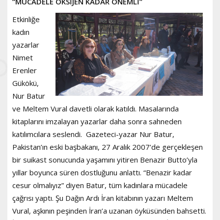
“MÜCADELE OKSİJEN KADAR ÖNEMLİ”
Etkinliğe
kadın
yazarlar
Nimet
Erenler
Gükökü,
Nur Batur
ve Meltem Vural davetli olarak katıldı. Masalarında
kitaplarını imzalayan yazarlar daha sonra sahneden
katılımcılara seslendi. Gazeteci-yazar Nur Batur,
Pakistan’ın eski başbakanı, 27 Aralık 2007’de gerçekleşen
bir suikast sonucunda yaşamını yitiren Benazir Butto’yla
yıllar boyunca süren dostluğunu anlattı. “Benazir kadar
cesur olmalıyız” diyen Batur, tüm kadınlara mücadele
çağrısı yaptı. Şu Dağın Ardı İran kitabının yazarı Meltem
Vural, aşkının peşinden İran’a uzanan öyküsünden bahsetti.