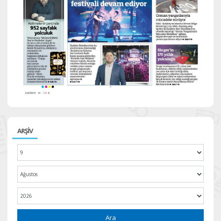
ARŞİV
Ara