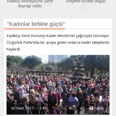
Kadıköy Belediyesi’ne ‘Şeref
Ehliyette kurallar değişti
Bayrağı’ ödülü
"Kadınlar birlikte güçlü"
Kadıköy Kent Konseyi Kadın Meclisi’nin çağrısıyla Göztepe
Özgürlük Parkı’nda bir araya gelen onlarca kadın taleplerini
haykırdı
+
-
06 Mart 2017 - 13:42
A
A
Yazdır