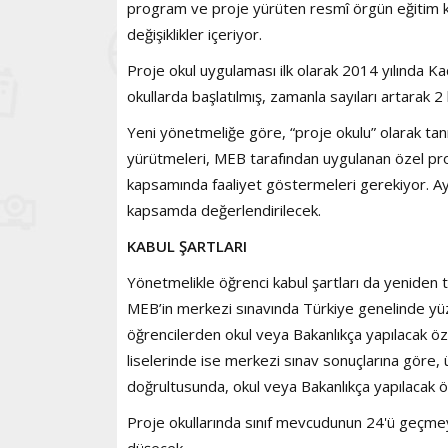
program ve proje yürüten resmî örgün eğitim k
değişiklikler içeriyor.
Proje okul uygulaması ilk olarak 2014 yılında Kad
okullarda başlatılmış, zamanla sayıları artarak 2
Yeni yönetmeliğe göre, “proje okulu” olarak tan
yürütmeleri, MEB tarafından uygulanan özel prog
kapsamında faaliyet göstermeleri gerekiyor. Ay
kapsamda değerlendirilecek.
KABUL ŞARTLARI
Yönetmelikle öğrenci kabul şartları da yeniden 
MEB’in merkezi sınavında Türkiye genelinde yüzd
öğrencilerden okul veya Bakanlıkça yapılacak öze
liselerinde ise merkezi sınav sonuçlarına göre, 
doğrultusunda, okul veya Bakanlıkça yapılacak öze
Proje okullarında sınıf mevcudunun 24'ü geçmey