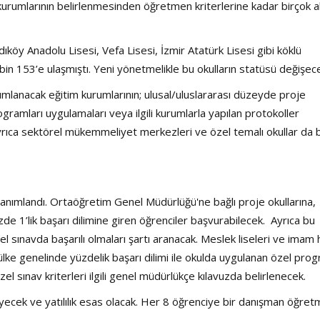
urumlarının belirlenmesinden öğretmen kriterlerine kadar birçok 
Haftanın Sinevizyonu
Haftanın Pusulası
ıköy Anadolu Lisesi, Vefa Lisesi, İzmir Atatürk Lisesi gibi köklü
 bin 153’e ulaşmıştı. Yeni yönetmelikle bu okulların statüsü değişec
ımlanacak eğitim kurumlarının; ulusal/uluslararası düzeyde proje
ramları uygulamaları veya ilgili kurumlarla yapılan protokoller
rıca sektörel mükemmeliyet merkezleri ve özel temalı okullar da 
tanımlandı. Ortaöğretim Genel Müdürlüğü'ne bağlı proje okullarına,
e 1’lik başarı dilimine giren öğrenciler başvurabilecek. Ayrıca bu
l sınavda başarılı olmaları şartı aranacak. Meslek liseleri ve imam 
ülke genelinde yüzdelik başarı dilimi ile okulda uygulanan özel pro
l sınav kriterleri ilgili genel müdürlükçe kılavuzda belirlenecek.
ecek ve yatılılık esas olacak. Her 8 öğrenciye bir danışman öğre