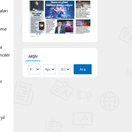
aları
enme
ıl
nciler
ARŞİV
Ara
Bu
yıl