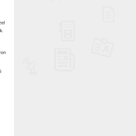
zel
k.
yon
5