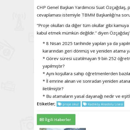
CHP Genel Başkan Yardımcısı Suat Özçağdaş, pro
cevaplaması istemiyle TBMM Başkanlığı'na soru
“Proje okulları da diğer tüm okullar gibi kamuya a
kabul etmek mümkün değildir.” diyen Özçağdaş’ın
* 8 Nisan 2025 tarihinde yapılan ya da yapı
kararından geri dönmüş ve yeniden atama y
* Görev süresi uzatılmayan 9 bin 252 öğretm
yapılmıştır?
* Aynı koşullara sahip öğretmenlerden bazıla
* İl emrine alınan ve sonradan yeniden atanan
iletilmiştir?
* Bu atamaların yasal dayanağı nedir ve eşit
Etiketler;
proje okul
Kadıköy Anadolu Lisesi
İlgili Haberler