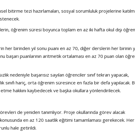
el bitirme tezi hazırlamaları, sosyal sorumluluk projelerine katılm
istenecek.
rin, öğrenim süresi boyunca toplam en az iki hafta okul dışı öğr
her birinden yıl sonu puanı en az 70, diğer derslerin her birinin y
onu başarı puanlarının aritmetik ortalaması en az 70 puan olan öğre
ık nedeniyle başarısız sayılan öğrenciler sınıf tekrarı yapacak,
lık sınıfı hariç, orta öğrenim süresince en fazla bir defa yapılacak. 
 etme hakkını kaybedecek ve başka okullara yönlendirilecek.
revleri de yeniden tanımlıyor. Proje okullarında görev alacak
i konusunda en az 120 saatlik eğitimi tamamlaması gerekecek. Her 
unlu hale getirildi.