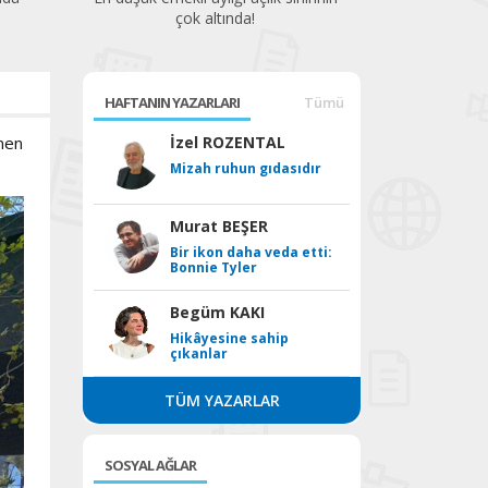
çok altında!
HAFTANIN YAZARLARI
Tümü
tmen
İzel ROZENTAL
Mizah ruhun gıdasıdır
Murat BEŞER
Bir ikon daha veda etti:
Bonnie Tyler
Begüm KAKI
Hikâyesine sahip
çıkanlar
TÜM YAZARLAR
SOSYAL AĞLAR