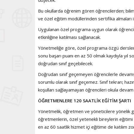
düşecek.
Bu okullarda öğrenim gören öğrencilerden; bilims
ve özel eğitim modüllerinden sertifika almaları 
Uygulanan özel programa uygun olarak öğrencile
etkinliğine katılması sağlanacak.
Yönetmeliğe göre, özel programa özgü derslerin 
sonu başarı puanı en az 50 olmak kaydıyla yıl s
doğrudan sınıf geçebilecek.
Doğrudan sınıf geçemeyen öğrencilerle devamsızl
sorumlu olarak sınıf geçemez. Sınıf tekrarı; hazır
koşulları sağlayamayan öğrencileri okula devam
ÖĞRETMENLERE 120 SAATLİK EĞİTİM ŞARTI
Yönetmelik, öğretmen ve yöneticilere yönelik gö
öğretmenlerin, özel yetenekli bireylerin eğitim
en az 60 saatlik hizmet içi eğitime de katılım zor