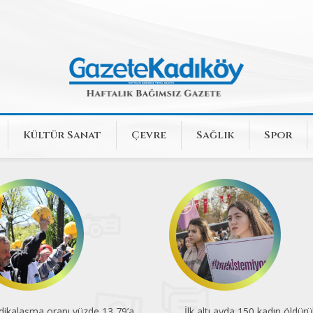
Kültür Sanat
Çevre
Sağlık
Spor
dikalaşma oranı yüzde 13,79’a
İlk altı ayda 150 kadın öldürü