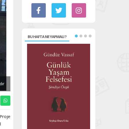
BU HAFTA NE YAPMALI ?
dır
 Proje
l