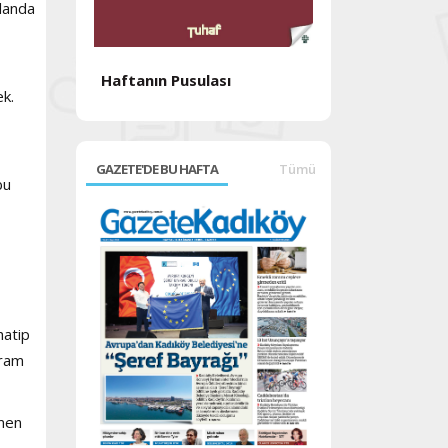
alanda
Haftanın Pusulası
Haftanın Pusul
ek.
GAZETE'DE BU HAFTA
Tümü
bu
hatip
gram
tmen