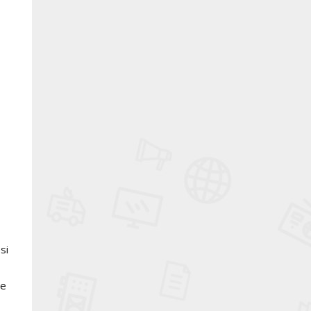
si
re