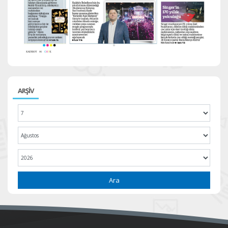
ARŞİV
Ara