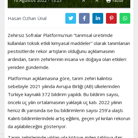
16 Ağustos 2022 - 13:23
A
A
Yazdır
Hasan Özhan Ünal
Zehirsiz Sofralar Platformu’nun “tarımsal üretimde
kullanılan toksik etkili kimyasal maddeler” olarak tanımlanan
pestisitlerde rekor artışların olduğunu açıklamasının
ardından, tarım zehirlerinin insana ve doğaya olan etkileri
yeniden gündemde.
Platformun açıklamasına göre, tarım zehiri kalıntısı
sebebiyle 2021 yılında Avrupa Birliği (AB) ülkelerinden
Türkiye kaynaklı 372 bildirim yapıldı. Bu bildirim sayısı,
önceki üç yılın ortalamasının yaklaşık üç katı. 2022 yılının
henüz ilk yarısında ise bu bildirimlerin sayısı 259’a ulaştı.
Kalıntı bildirimlerindeki artış eğilimi, geçen yıl kırılan rekorun
da aşılabileceğini gösteriyor.
Tarım zehirlerinde yıldan yıla kötüye giden tabloya dair