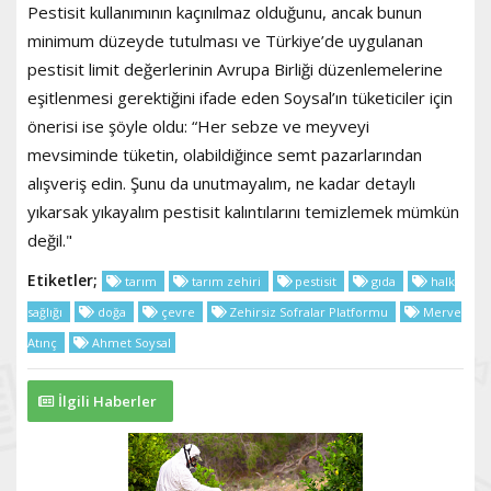
Pestisit kullanımının kaçınılmaz olduğunu, ancak bunun
minimum düzeyde tutulması ve Türkiye’de uygulanan
pestisit limit değerlerinin Avrupa Birliği düzenlemelerine
eşitlenmesi gerektiğini ifade eden Soysal’ın tüketiciler için
önerisi ise şöyle oldu: “Her sebze ve meyveyi
mevsiminde tüketin, olabildiğince semt pazarlarından
alışveriş edin. Şunu da unutmayalım, ne kadar detaylı
yıkarsak yıkayalım pestisit kalıntılarını temizlemek mümkün
değil."
Etiketler;
tarım
tarım zehiri
pestisit
gıda
halk
sağlığı
doğa
çevre
Zehirsiz Sofralar Platformu
Merve
Atınç
Ahmet Soysal
İlgili Haberler