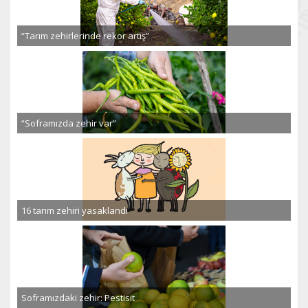
“Tarım zehirlerinde rekor artış”
“Soframızda zehir var”
16 tarım zehiri yasaklandı
Soframızdaki zehir: Pestisit