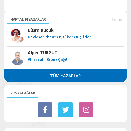
HAFTANIN YAZARLARI
Tümü
Büşra Küçük
Devleşen “ben”ler, tükenen çiftler
Alper TURGUT
Ah zavallı Bronz Çağı!
TÜM YAZARLAR
SOSYAL AĞLAR