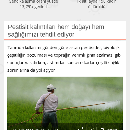
Sendikalaşma oranı yüzde
İlk altı ayda 150 kadın
13,79’a geriledi
öldürüldü
Pestisit kalıntıları hem doğayı hem
sağlığımızı tehdit ediyor
Tarımda kullanımı günden güne artan pestisitler, biyolojik
çeşitliliğin bozulması ve toprağın verimliliğinin azalması gibi
sonuçlar yaratırken, astımdan kansere kadar çeşitli sağlık
sorunlarına da yol açıyor
+
-