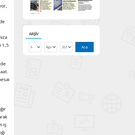
yor,
nde
ARŞİV
mıza
n 1,5
Ara
rde
aat.
mesai
ğır
arak
n iş
ığı