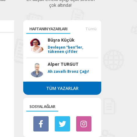
çok altında!
HAFTANIN YAZARLARI
Tümü
Büşra Küçük
Devleşen “ben”ler,
tükenen çiftler
Alper TURGUT
Ah zavallı Bronz Çağı!
TÜM YAZARLAR
SOSYAL AĞLAR