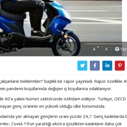
+
-
A
A
Yaz
şanların beklentileri” başlıklı bir rapor yayınladı. Rapor özellikle 
inin pandemi koşullarında değişen iş koşullarına odaklanıyor.
e 60’a yakını hizmet sektöründe istihdam ediliyor. Türkiye, OECD
almayan genç oranının en yüksek olduğu ülke konumunda.
tihdamda yer almayan gençlerin oranı yüzde 24,7. Genç kadınlarda 
Power Ballad / Ha
Haftanın Pusulası
veriler, Covid-19’un yarattığı ekstra işsizlikten kadınların daha çok