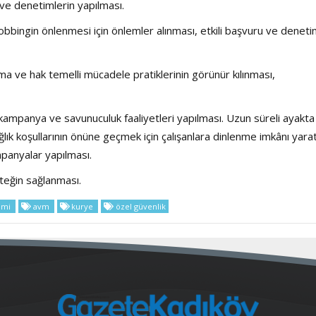
 ve denetimlerin yapılması.
 mobbingin önlenmesi için önlemler alınması, etkili başvuru ve denet
şma ve hak temelli mücadele pratiklerinin görünür kılınması,
n kampanya ve savunuculuk faaliyetleri yapılması. Uzun süreli ayakta
ğlık koşullarının önüne geçmek için çalışanlara dinlenme imkânı yara
panyalar yapılması.
steğin sağlanması.
emi
avm
kurye
özel güvenlik