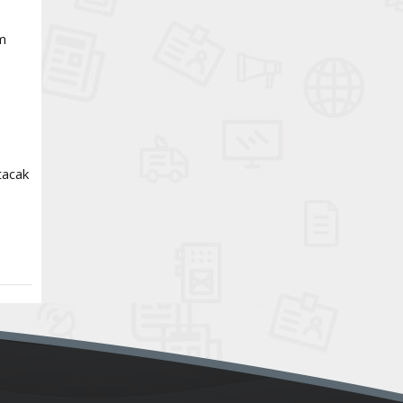
im
tacak