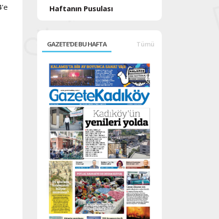
4’e
Haftanın Pusulası
GAZETE'DE BU HAFTA
Tümü