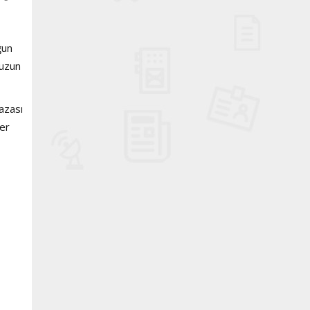
ğun
 uzun
azası
ler