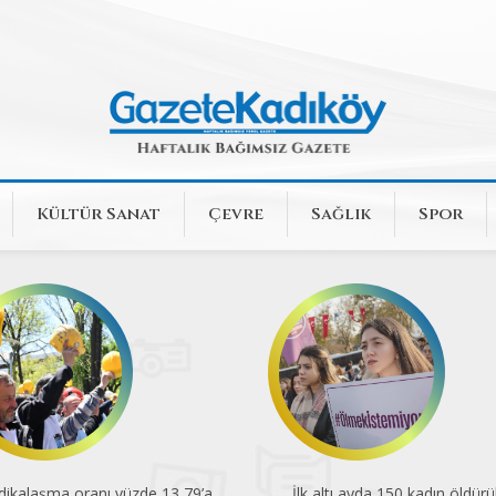
Kültür Sanat
Çevre
Sağlık
Spor
dikalaşma oranı yüzde 13,79’a
İlk altı ayda 150 kadın öldürü