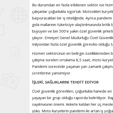
Bu durumdan en fazla etkilenen sektör ise hizmet
çalışanlar çoğunlukla sigortalı. Motosiklet kurye
başvuracakları bir iş niteliğinde. Ayrıca pandemi
gıda mallarının tüketiciye ulaştırılmasında kritik b
büyüyen ve bin 500’e yakın özel güvenlik şirket
çıkıyor. Emniyet Genel Müdürlüğü Özel Güvenlik 
milyondan fazla özel güvenlik görevlisi olduğu t
Hizmet sektörünün en belirgin özelliklerinden bi
çalışma süreleri ortalama 8,5 saat, moto kuryele
Pandemi sürecinde yaşanan yarı zamanlı çalışma v
ücretlerine yansımıyor.
İŞLERİ, SAĞLIKLARINI TEHDİT EDİYOR
Özel güvenlik görevlileri, çoğunlukla hanede en ç
yaşayan bir grup olduğu raporda belirtiliyor. Ra
sayılmasının önemi. Ankete katılan her üç mesle
yükü. Moto kuryelerin pandemi ile artan iş yoğun