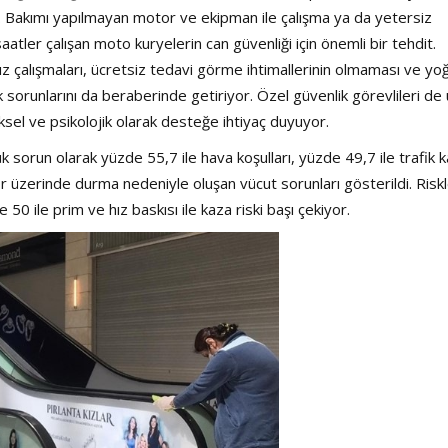
or. Bakımı yapılmayan motor ve ekipman ile çalışma ya da yetersiz
aatler çalışan moto kuryelerin can güvenliği için önemli bir tehdit.
ız çalışmaları, ücretsiz tedavi görme ihtimallerinin olmaması ve yo
lık sorunlarını da beraberinde getiriyor. Özel güvenlik görevlileri de
ziksel ve psikolojik olarak desteğe ihtiyaç duyuyor.
sorun olarak yüzde 55,7 ile hava koşulları, yüzde 49,7 ile trafik k
or üzerinde durma nedeniyle oluşan vücut sorunları gösterildi. Risk
 50 ile prim ve hız baskısı ile kaza riski başı çekiyor.