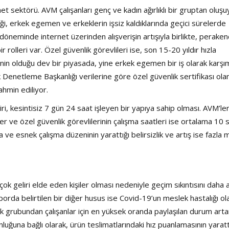
 sektörü. AVM çalışanları genç ve kadın ağırlıklı bir gruptan oluşu
liği, erkek egemen ve erkeklerin işsiz kaldıklarında geçici sürelerde
 döneminde internet üzerinden alışverişin artışıyla birlikte, perake
ir rolleri var. Özel güvenlik görevlileri ise, son 15-20 yıldır hızla
inin olduğu dev bir piyasada, yine erkek egemen bir iş olarak karşı
Denetleme Başkanlığı verilerine göre özel güvenlik sertifikası ola
ahmin ediliyor.
ri, kesintisiz 7 gün 24 saat işleyen bir yapıya sahip olması. AVM’le
r ve özel güvenlik görevlilerinin çalışma saatleri ise ortalama 10 s
e esnek çalışma düzeninin yarattığı belirsizlik ve artış ise fazla 
ok geliri elde eden kişiler olması nedeniyle geçim sıkıntısını daha a
porda belirtilen bir diğer husus ise Covid-19’un meslek hastalığı ol
k grubundan çalışanlar için en yüksek oranda paylaşılan durum arta
luğuna bağlı olarak, ürün teslimatlarındaki hız puanlamasının yaratt