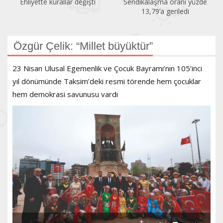
Ehliyette kurallar değişti
Sendikalaşma oranı yüzde
13,79’a geriledi
Özgür Çelik: “Millet büyüktür”
23 Nisan Ulusal Egemenlik ve Çocuk Bayramı’nın 105’inci
yıl dönümünde Taksim’deki resmi törende hem çocuklar
hem demokrasi savunusu vardı
+
-