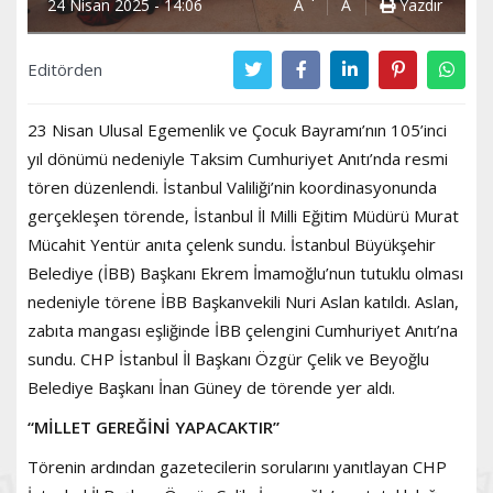
24 Nisan 2025 - 14:06
A
A
Yazdır
Editörden
23 Nisan Ulusal Egemenlik ve Çocuk Bayramı’nın 105’inci
yıl dönümü nedeniyle Taksim Cumhuriyet Anıtı’nda resmi
tören düzenlendi. İstanbul Valiliği’nin koordinasyonunda
gerçekleşen törende, İstanbul İl Milli Eğitim Müdürü Murat
Mücahit Yentür anıta çelenk sundu. İstanbul Büyükşehir
Belediye (İBB) Başkanı Ekrem İmamoğlu’nun tutuklu olması
nedeniyle törene İBB Başkanvekili Nuri Aslan katıldı. Aslan,
zabıta mangası eşliğinde İBB çelengini Cumhuriyet Anıtı’na
sundu. CHP İstanbul İl Başkanı Özgür Çelik ve Beyoğlu
Belediye Başkanı İnan Güney de törende yer aldı.
“MİLLET GEREĞİNİ YAPACAKTIR”
Törenin ardından gazetecilerin sorularını yanıtlayan CHP