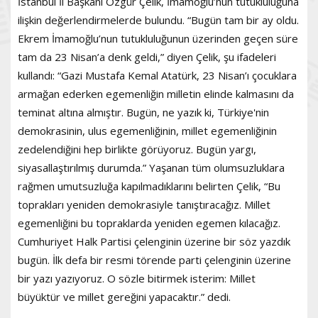
İstanbul İl Başkanı Özgür Çelik, İmamoğlu’nun tutukluluğuna
ilişkin değerlendirmelerde bulundu. “Bugün tam bir ay oldu.
Ekrem İmamoğlu’nun tutukluluğunun üzerinden geçen süre
tam da 23 Nisan’a denk geldi,” diyen Çelik, şu ifadeleri
kullandı: “Gazi Mustafa Kemal Atatürk, 23 Nisan’ı çocuklara
armağan ederken egemenliğin milletin elinde kalmasını da
teminat altına almıştır. Bugün, ne yazık ki, Türkiye'nin
demokrasinin, ulus egemenliğinin, millet egemenliğinin
zedelendiğini hep birlikte görüyoruz. Bugün yargı,
siyasallaştırılmış durumda.” Yaşanan tüm olumsuzluklara
rağmen umutsuzluğa kapılmadıklarını belirten Çelik, “Bu
toprakları yeniden demokrasiyle tanıştıracağız. Millet
egemenliğini bu topraklarda yeniden egemen kılacağız.
Cumhuriyet Halk Partisi çelenginin üzerine bir söz yazdık
bugün. İlk defa bir resmi törende parti çelenginin üzerine
bir yazı yazıyoruz. O sözle bitirmek isterim: Millet
büyüktür ve millet gereğini yapacaktır.” dedi.