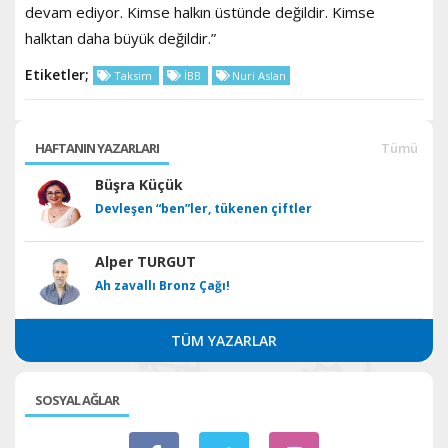
devam ediyor. Kimse halkın üstünde değildir. Kimse
halktan daha büyük değildir.”
Etiketler;
Taksim
İBB
Nuri Aslan
HAFTANIN YAZARLARI
Tümü
Büşra Küçük
Devleşen “ben”ler, tükenen çiftler
Alper TURGUT
Ah zavallı Bronz Çağı!
TÜM YAZARLAR
SOSYAL AĞLAR