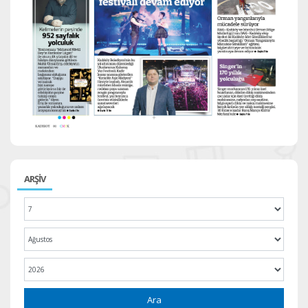
ARŞİV
Ara