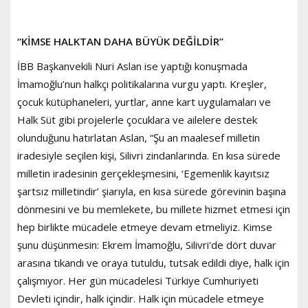
“KİMSE HALKTAN DAHA BÜYÜK DEĞİLDİR”
İBB Başkanvekili Nuri Aslan ise yaptığı konuşmada
İmamoğlu’nun halkçı politikalarına vurgu yaptı. Kreşler,
çocuk kütüphaneleri, yurtlar, anne kart uygulamaları ve
Halk Süt gibi projelerle çocuklara ve ailelere destek
olunduğunu hatırlatan Aslan, “Şu an maalesef milletin
iradesiyle seçilen kişi, Silivri zindanlarında. En kısa sürede
milletin iradesinin gerçekleşmesini, ‘Egemenlik kayıtsız
şartsız milletindir’ şiarıyla, en kısa sürede görevinin başına
dönmesini ve bu memlekete, bu millete hizmet etmesi için
hep birlikte mücadele etmeye devam etmeliyiz. Kimse
şunu düşünmesin: Ekrem İmamoğlu, Silivri'de dört duvar
arasına tıkandı ve oraya tutuldu, tutsak edildi diye, halk için
çalışmıyor. Her gün mücadelesi Türkiye Cumhuriyeti
Devleti içindir, halk içindir. Halk için mücadele etmeye