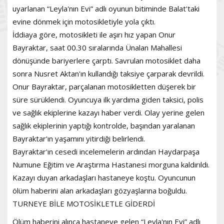
uyarlanan “Leyla'nın Evi” adlı oyunun bitiminde Balat'taki
evine dönmek için motosikletiyle yola çıktı.
İddiaya göre, motosikleti ile aşırı hız yapan Onur
Bayraktar, saat 00.30 sıralarında Ünalan Mahallesi
dönüşünde bariyerlere çarptı. Savrulan motosiklet daha
sonra Nusret Aktan'ın kullandığı taksiye çarparak devrildi.
Onur Bayraktar, parçalanan motosikletten düşerek bir
süre sürüklendi. Oyuncuya ilk yardıma giden taksici, polis
ve sağlık ekiplerine kazayı haber verdi. Olay yerine gelen
sağlık ekiplerinin yaptığı kontrolde, başından yaralanan
Bayraktar'ın yaşamını yitirdiği belirlendi.
Bayraktar'ın cesedi incelemelerin ardından Haydarpaşa
Numune Eğitim ve Araştırma Hastanesi morguna kaldırıldı.
Kazayı duyan arkadaşları hastaneye koştu. Oyuncunun
ölüm haberini alan arkadaşları gözyaşlarına boğuldu.
TURNEYE BİLE MOTOSİKLETLE GİDERDİ
Ölüm haberini alınca hastaneye gelen “Leyla'nın Evi” adlı