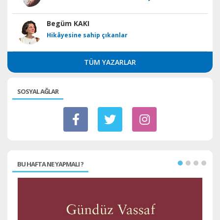
Begüm KAKI
Hikâyesine sahip çıkanlar
TÜM YAZARLAR
SOSYAL AĞLAR
BU HAFTA NE YAPMALI ?