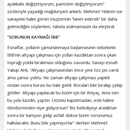
ayakkabı değiştiriyorum, pantolon değiştiriyorum”
sözleriyle yaşadığı mağduriyeti anlattı. Mehmet Yıldırım ise
sanayinin halini gören müşterinin “lanet ederek” bir daha
gelmediğini söylerken, tabela asılmamasını da eleştirdi.
“SORUNUN KAYNAĞI İBB”
Esnaflar, yolların çamurlanmaya başlamasının sebebinin
İBB’nin altyapı çalışması için yolları kazdıktan sonra çıkan
toprağı yolda bırakması olduğunu savundu. Sanayi esnafı
Yakup Arık, “Altyapı çalışmasından önce yine toz pis vardı
ama çamur yoktu. Ne zaman altyapı çalışması yapıldı
ondan sonra burası bu hale geldi. Boruları bile bırakıp çekip
gittiler. Altyapı yapılacak bu bizim için bir ihtiyaç. Ama sen
bu yolu kazdın, yaptın. Üstünü kapatmadan, eski haline
döndürmeden niye gidiyorsun? Biz belediyeyi aradıktan
sonra bir kamyon gelip asfalt dökse bizim sorunumuz
hallolacaktı. Bunu bile yapmıyorlar” derken Mehmet