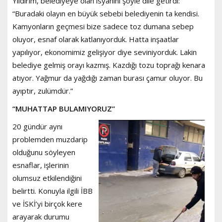
Yıldırım, belediyeye olan isyanını şöyle dile getirdi:
“Buradaki olayın en büyük sebebi belediyenin ta kendisi.
Kamyonların geçmesi bize sadece toz dumana sebep
oluyor, esnaf olarak katlanıyorduk. Hatta inşaatlar
yapılıyor, ekonomimiz gelişiyor diye seviniyorduk. Lakin
belediye gelmiş orayı kazmış. Kazdığı tozu toprağı kenara
atıyor. Yağmur da yağdığı zaman burası çamur oluyor. Bu
ayıptır, zulümdür.”
“MUHATTAP BULAMIYORUZ”
20 gündür aynı
problemden muzdarip
olduğunu söyleyen
esnaflar, işlerinin
olumsuz etkilendiğini
belirtti. Konuyla ilgili İBB
ve İSKİ’yi birçok kere
arayarak durumu