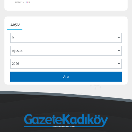
ARŞİV
Ara