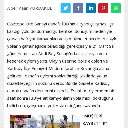
Alper Kaan YURDAKUL
Göztepe Oto Sanayi esnafı, İBB’nin altyapı çalışması için
kazdığı yolu doldurmadığı, kentsel dönüşüm nedeniyle
çalışan hafriyat kamyonları ve iş makinelerinin de etkisiyle
yolların çamur içinde bırakıldığı gerekçesiyle 21 Mart Salı
günü Yumurtacı Abdi Bey Sokağı’nda araçlarıyla yolu
keserek eylem yaptı. Olayın üzerine polis ekipleri ve
Kadıköy İlçe Emniyet Müdürü İbrahim Kocaoğlu alana
gelirken, esnafın eylemi sonlandırdığı takdirde yolun
düzeltileceğinin sözünü verdi. Biz de Gazete Kadıköy
olarak esnafın dertlerini dinledik. Esnaflar, eylemden bir
saat sonra İBB’ye ait kamyonların yola mıcır döktüğünü
belirtiren, çalışmanın yetersiz olduğunu savundu.
“MÜŞTERİ
KAYBETTİK”