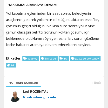
“HAKKIMIZI ARAMAYA DEVAM”
Yol kapatma eyleminden bir saat sonra, belediyenin
araçlarının gelerek yola mıcır döktüğünü aktaran esnaflar,
çözümün geçici olduğunu ve kısa süre sonra yolun yine
çamur olacağını belirtti. Sorunun kökten çözümü için
beklemede olduklarını söyleyen esnaflar, sorun çözülene
kadar haklarını aramaya devam edeceklerini söyledi.
Etiketler;
kadikoy
fikirtepe
ibb
göztepe oto sanayi
iski
HAFTANIN YAZARLARI
Tümü
İzel ROZENTAL
Mizah ruhun gıdasıdır