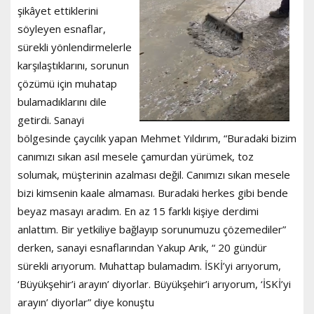
şikâyet ettiklerini
söyleyen esnaflar,
sürekli yönlendirmelerle
karşılaştıklarını, sorunun
çözümü için muhatap
bulamadıklarını dile
getirdi. Sanayi
bölgesinde çaycılık yapan Mehmet Yıldırım, “Buradaki bizim
canımızı sıkan asıl mesele çamurdan yürümek, toz
solumak, müşterinin azalması değil. Canımızı sıkan mesele
bizi kimsenin kaale almaması. Buradaki herkes gibi bende
beyaz masayı aradım. En az 15 farklı kişiye derdimi
anlattım. Bir yetkiliye bağlayıp sorunumuzu çözemediler”
derken, sanayi esnaflarından Yakup Arık, “ 20 gündür
sürekli arıyorum. Muhattap bulamadım. İSKİ’yi arıyorum,
‘Büyükşehir’i arayın’ diyorlar. Büyükşehir’i arıyorum, ‘İSKİ’yi
arayın’ diyorlar” diye konuştu