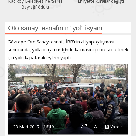
Kadıköy Belediyesi’ne ‘Şeref
Ehliyette kurallar değişti
Bayrağı’ ödülü
Oto sanayi esnafının “yol” isyanı
Göztepe Oto Sanayi esnafı, İBB’nin altyapı çalışması
sonucunda, yolların çamur içinde kalmasını protesto etmek
için yolu kapatarak eylem yaptı
+
-
23 Mart 2017 - 16:19
A
A
Yazdır