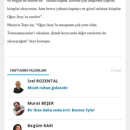
ve bugün de durum bu. ‘Yabancılaşma’ üzerine çok araştırma yaptım,
kitaplar okuyorum. Ama bence yabancılaşmayı en güzel anlatan kitaplar
Oğuz Atay’ın eserleri”.
Hüseyin Tepe ise, “Oğuz Atay’la tanışmam çok yeni oldu.
Tutunamayanlar’ı okudum. Şimdi heyecanla diğer eserlerini de
okuyacağım” diye konuştu.
HAFTANIN YAZARLARI
Tümü
İzel ROZENTAL
Mizah ruhun gıdasıdır
Murat BEŞER
Bir ikon daha veda etti: Bonnie Tyler
Begüm KAKI