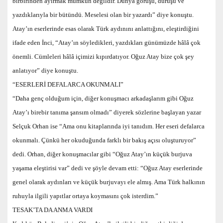
birbirinden ayırmak mümkün değildir. Dünya görüşü, duruşu ve
yazdıklarıyla bir bütündü. Meselesi olan bir yazardı” diye konuştu.
Atay’ın eserlerinde esas olarak Türk aydınını anlattığını, eleştirdiğini
ifade eden İnci, “Atay’ın söyledikleri, yazdıkları günümüzde hâlâ çok
önemli. Cümleleri hâlâ içimizi kıpırdatıyor. Oğuz Atay bize çok şey
anlatıyor” diye konuştu.
“ESERLERİ DEFALARCA OKUNMALI”
“Daha genç olduğum için, diğer konuşmacı arkadaşlarım gibi Oğuz
Atay’ı birebir tanıma şansım olmadı” diyerek sözlerine başlayan yazar
Selçuk Orhan ise “Ama onu kitaplarında iyi tanıdım. Her eseri defalarca
okunmalı. Çünkü her okuduğunda farklı bir bakış açısı oluşturuyor”
dedi. Orhan, diğer konuşmacılar gibi “Oğuz Atay’ın küçük burjuva
yaşama eleştirisi var” dedi ve şöyle devam etti: “Oğuz Atay eserlerinde
genel olarak aydınları ve küçük burjuvayı ele almış. Ama Türk halkının
ruhuyla ilgili yapıtlar ortaya koymasını çok isterdim.”
TESAK’TA DA ANMA VARDI