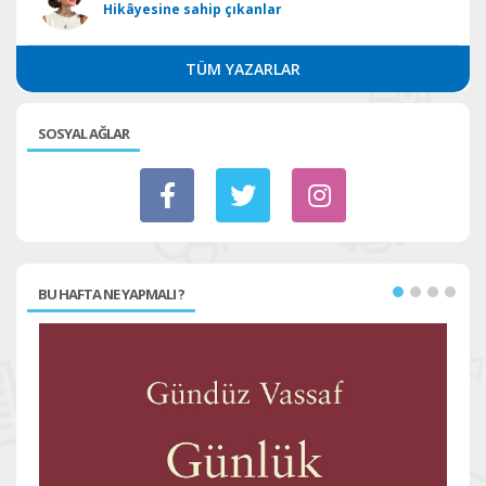
Hikâyesine sahip çıkanlar
TÜM YAZARLAR
SOSYAL AĞLAR
BU HAFTA NE YAPMALI ?