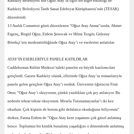
Kadıköy Belediyesi’nin Oğuz Atay’la ilgili bir diğer etkinliği de
Kadıköy Belediyesi Tarih Sanat Edebiyat Kütüphanesi’nde (TESAK)
düzenlendi.
13 Aralık Cumartesi günü düzenlenen “Oğuz Atay Anma”sında; Ahmet
Ergenç, Birgül Oğuz, Erdem Şenocak ve Hilmi Tezgör, Gülenay
Börekçi’nin moderatörlüğünde Oğuz Atay’ı ve eserlerini anlattılar.
ATAY’IN ESERLERİYLE PANELE KATILDILAR
Caddebostan Kültür Merkezi’ndeki panelin en büyük katılımcıları
gençlerdi. Gazete Kadıköy olarak, ellerinde Oğuz Atay’ın romanlarıyla
panele gelen gençlere Oğuz Atay’ı sorduk. Üniversite öğrencisi Fırat
Onur, “Oğuz Atay’ı okuyorum, çünkü yazdıkları çok şey anlatıyor. Bu
nedenle tekrar tekrar okuyorum. Mesela Tutunamayanlar’ı iki kez
okudum. Çok kişinin de benim gibi defalarca okuduğunu biliyorum”
derken, Fatma Erdem de “Oğuz Atay kent yaşamını çok güzel anlatmış
bence. Toplumun bir kimlik bunalımı yaşadığını o dönemlerde anlatmış