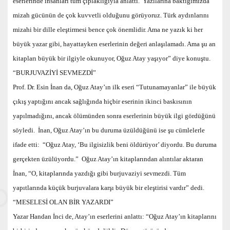
eserlerinde insanları tüm çıplaklığıyla anlattı. Yazılarına baktığımızda
mizah gücünün de çok kuvvetli olduğunu görüyoruz. Türk aydınlarını
mizahi bir dille eleştirmesi bence çok önemlidir. Ama ne yazık ki her
büyük yazar gibi, hayattayken eserlerinin değeri anlaşılamadı. Ama şu an
kitapları büyük bir ilgiyle okunuyor, Oğuz Atay yaşıyor” diye konuştu.
“BURJUVAZİYİ SEVMEZDİ”
Prof. Dr. Esin İnan da, Oğuz Atay’ın ilk eseri “Tutunamayanlar” ile büyük
çıkış yaptığını ancak sağlığında hiçbir eserinin ikinci baskısının
yapılmadığını, ancak ölümünden sonra eserlerinin büyük ilgi gördüğünü
söyledi. İnan, Oğuz Atay’ın bu duruma üzüldüğünü ise şu cümlelerle
ifade etti: “Oğuz Atay, ‘Bu ilgisizlik beni öldürüyor’ diyordu. Bu duruma
gerçekten üzülüyordu.” Oğuz Atay’ın kitaplarından alıntılar aktaran
İnan, “O, kitaplarında yazdığı gibi burjuvaziyi sevmezdi. Tüm
yapıtlarında küçük burjuvalara karşı büyük bir eleştirisi vardır” dedi.
“MESELESİ OLAN BİR YAZARDI”
Yazar Handan İnci de, Atay’ın eserlerini anlattı: “Oğuz Atay’ın kitaplarını