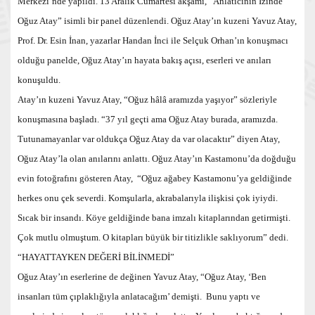
Merkezi’nde yapıldı. 13 Aralık Cumartesi akşamı, “Anlatıcının İzinde
Oğuz Atay” isimli bir panel düzenlendi. Oğuz Atay’ın kuzeni Yavuz Atay,
Prof. Dr. Esin İnan, yazarlar Handan İnci ile Selçuk Orhan’ın konuşmacı
olduğu panelde, Oğuz Atay’ın hayata bakış açısı, eserleri ve anıları
konuşuldu.
Atay’ın kuzeni Yavuz Atay, “Oğuz hâlâ aramızda yaşıyor” sözleriyle
konuşmasına başladı. “37 yıl geçti ama Oğuz Atay burada, aramızda.
Tutunamayanlar var oldukça Oğuz Atay da var olacaktır” diyen Atay,
Oğuz Atay’la olan anılarını anlattı. Oğuz Atay’ın Kastamonu’da doğduğu
evin fotoğrafını gösteren Atay, “Oğuz ağabey Kastamonu’ya geldiğinde
herkes onu çek severdi. Komşularla, akrabalarıyla ilişkisi çok iyiydi.
Sıcak bir insandı. Köye geldiğinde bana imzalı kitaplarından getirmişti.
Çok mutlu olmuştum. O kitapları büyük bir titizlikle saklıyorum” dedi.
“HAYATTAYKEN DEĞERİ BİLİNMEDİ
”
Oğuz Atay’ın eserlerine de değinen Yavuz Atay, “Oğuz Atay, ‘Ben
insanları tüm çıplaklığıyla anlatacağım’ demişti. Bunu yaptı ve