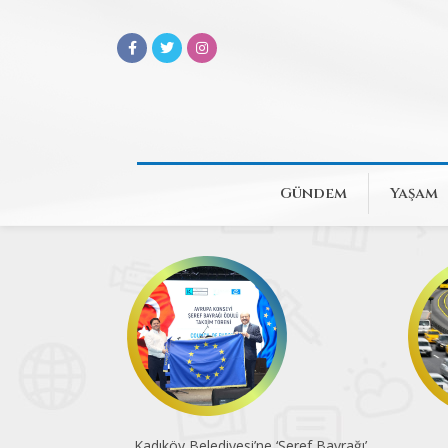
Gündem
Yaşam
Kadıköy Belediyesi’ne ‘Şeref Bayrağı’