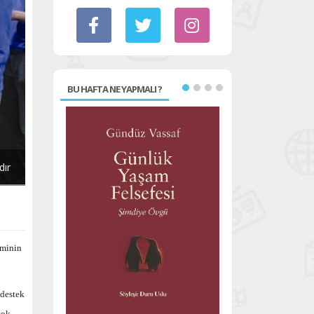
BU HAFTA NE YAPMALI ?
dır
eminin
 destek
çok