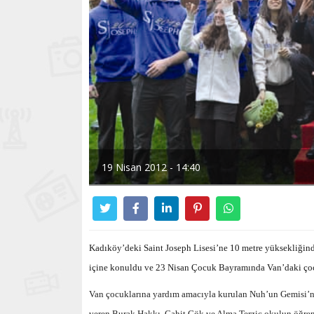
19 Nisan 2012 - 14:40
Kadıköy’deki Saint Joseph Lisesi’ne 10 metre yüksekliğin
içine konuldu ve 23 Nisan Çocuk Bayramında Van’daki çoc
Van çocuklarına yardım amacıyla kurulan Nuh’un Gemisi’ne
veren Burak Hakkı, Cahit Gök ve Alma Terzic okulun öğrenci