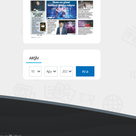
ARŞİV
Ara