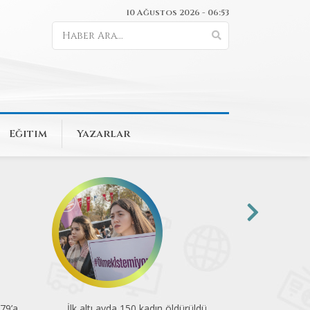
10 Ağustos 2026 - 06:53
Eğitim
Yazarlar
79’a
İlk altı ayda 150 kadın öldürüldü
En düşük emek