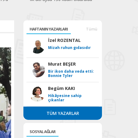
HAFTANIN YAZARLARI
Tümü
İzel ROZENTAL
Mizah ruhun gıdasıdır
Murat BEŞER
Bir ikon daha veda etti:
Bonnie Tyler
Begüm KAKI
Hikâyesine sahip
çıkanlar
TÜM YAZARLAR
SOSYAL AĞLAR