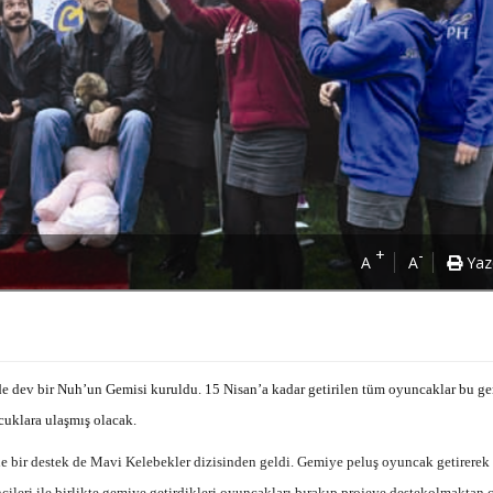
+
-
A
A
Yaz
de dev bir Nuh’un Gemisi kuruldu. 15 Nisan’a kadar getirilen tüm oyuncaklar bu g
uklara ulaşmış olacak.
 bir destek de Mavi Kelebekler dizisinden geldi. Gemiye peluş oyuncak getirerek
leri ile birlikte gemiye getirdikleri oyuncakları bırakıp
projeye destek
olmaktan 