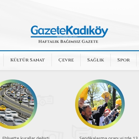
Kültür Sanat
Çevre
Sağlık
Spor
Ehliyette kurallar değişti
Sendikalaşma oranı yüzde 13,