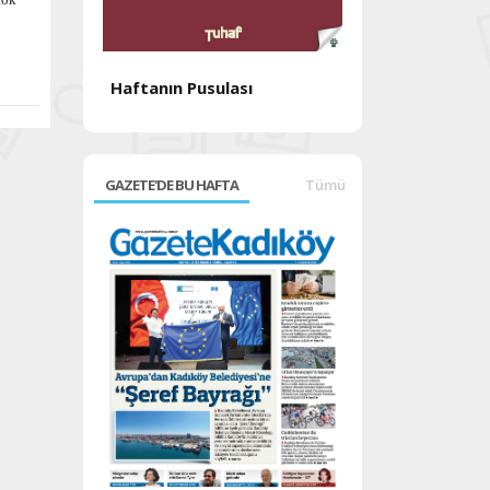
Haftanın Pusulası
Haftanın Pusul
GAZETE'DE BU HAFTA
Tümü