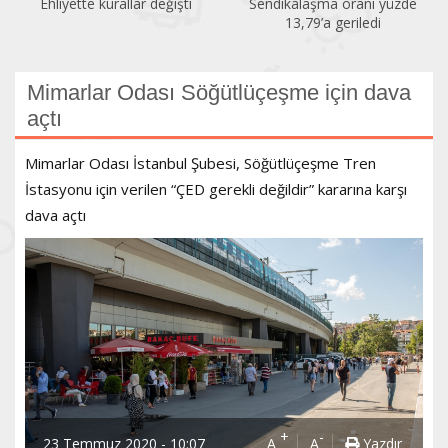
Ehliyette kurallar değişti
Sendikalaşma oranı yüzde
13,79’a geriledi
Mimarlar Odası Söğütlüçeşme için dava
açtı
Mimarlar Odası İstanbul Şubesi, Söğütlüçeşme Tren
İstasyonu için verilen “ÇED gerekli değildir” kararına karşı
dava açtı
+
-
23 Temmuz 2020 - 10:07
A
A
Yazdır