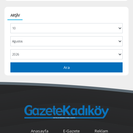
ARŞİV
Ara
Anasayfa
E-Gazete
Reklam