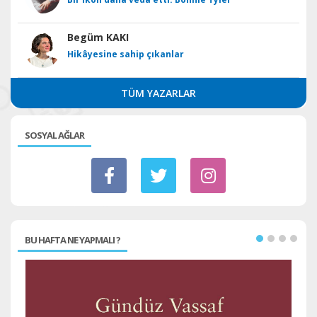
Begüm KAKI
Hikâyesine sahip çıkanlar
TÜM YAZARLAR
SOSYAL AĞLAR
BU HAFTA NE YAPMALI ?