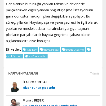
Gar alanının bütünlüğü yapılan tahsis ve devirlerle
parçalanırken diğer yandan Söğütlüçeşme İstasyonunu
gara dönüştürmek için plan değişiklikleri yapılıyor. Bu
süreç, yıllardır Haydarpaşa ve yakın çevresi ile ilgili olarak
yapılan ve meslek odaları tarafından yargıya taşınan
planların parçalı olarak hayata geçirilme çabası olarak
algılanmalıdır.” diye konuştu.
Etiketler;
kadikoy
haydarpaşa
söğütlüçeşme
esinköymen
akifburakatlar
HAFTANIN YAZARLARI
Tümü
İzel ROZENTAL
Mizah ruhun gıdasıdır
Murat BEŞER
Bir ikon daha veda etti: Bonnie Tyler