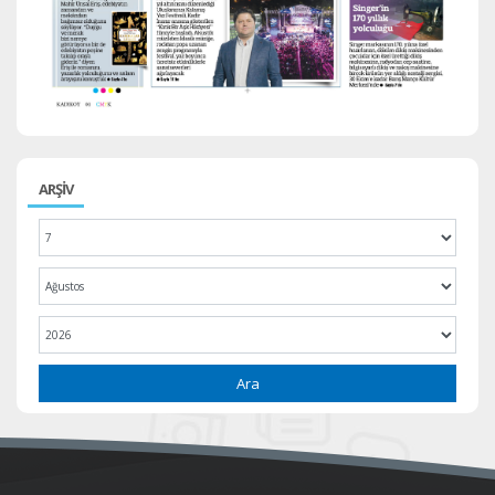
ARŞİV
Ara