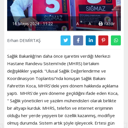
+
-
16 Mayıs 2024 - 11:22
A
A
Yazdır
Erhan DEMİRTAŞ
Sağlık Bakanlığı’nın daha önce işaretini verdiği Merkezi
Hastane Randevu Sistemi’nde (MHRS) birtakım
değişiklikler yapıldı. “Ulusal Sağlık Değerlendirme ve
Koordinasyon Toplantısı”nda konuşan Sağlık Bakanı
Fahrettin Koca, MHRS’deki yeni dönem hakkında açıklama
yaptı. MHRS'de yeni döneme geçildiğini ifade eden Koca,
" Sağlık yöneticileri ve yazılım mühendisleri olarak birlikte
bir altyapı kurduk. MHRS, telefon ve internet erişiminin
olduğu her yerde yepyeni bir özellik kazanmış, modifiye
olmuş durumda. Sistem artık şöyle işleyecek. Ertesi gün