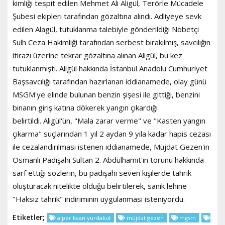
kimliği tespit edilen Mehmet Ali Aligül, Terörle Mücadele
Şubesi ekipleri tarafından gözaltına alındı. Adliyeye sevk
edilen Alagül, tutuklanma talebiyle gönderildiği Nöbetçi
Sulh Ceza Hakimliği tarafından serbest bırakılmış, savcılığın
itirazı üzerine tekrar gözaltına alınan Aligül, bu kez
tutuklanmıştı. Aligül hakkında İstanbul Anadolu Cumhuriyet
Başsavcılığı tarafından hazırlanan iddianamede, olay günü
MSGM'ye elinde bulunan benzin şişesi ile gittiği, benzini
binanın giriş katına dökerek yangın çıkardığı
belirtildi. Aligül'ün, "Mala zarar verme" ve "Kasten yangın
çıkarma" suçlarından 1 yıl 2 aydan 9 yıla kadar hapis cezası
ile cezalandırılması istenen iddianamede, Müjdat Gezen'in
Osmanlı Padişahı Sultan 2. Abdülhamit'in torunu hakkında
sarf ettiği sözlerin, bu padişahı seven kişilerde tahrik
oluşturacak nitelikte olduğu belirtilerek, sanık lehine
"Haksız tahrik" indiriminin uygulanması isteniyordu.
Etiketler;
alper kaan yurdakul
müjdat gezen
mgsm