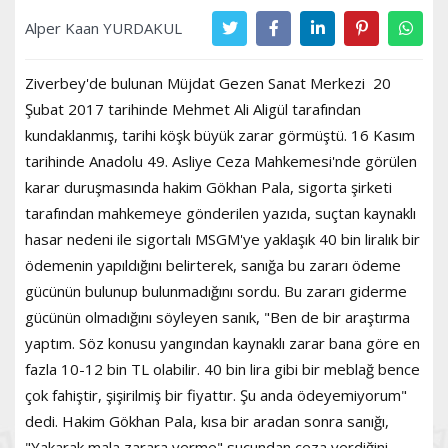
Alper Kaan YURDAKUL
Ziverbey'de bulunan Müjdat Gezen Sanat Merkezi 20
Şubat 2017 tarihinde Mehmet Ali Aligül tarafından
kundaklanmış, tarihi köşk büyük zarar görmüştü. 16 Kasım
tarihinde Anadolu 49. Asliye Ceza Mahkemesi'nde görülen
karar duruşmasında hakim Gökhan Pala, sigorta şirketi
tarafından mahkemeye gönderilen yazıda, suçtan kaynaklı
hasar nedeni ile sigortalı MSGM'ye yaklaşık 40 bin liralık bir
ödemenin yapıldığını belirterek, sanığa bu zararı ödeme
gücünün bulunup bulunmadığını sordu. Bu zararı giderme
gücünün olmadığını söyleyen sanık, "Ben de bir araştırma
yaptım. Söz konusu yangından kaynaklı zarar bana göre en
fazla 10-12 bin TL olabilir. 40 bin lira gibi bir meblağ bence
çok fahiştir, şişirilmiş bir fiyattır. Şu anda ödeyemiyorum"
dedi. Hakim Gökhan Pala, kısa bir aradan sonra sanığı,
"Yakarak mala zarara verme" suçundan ceza verdiğini