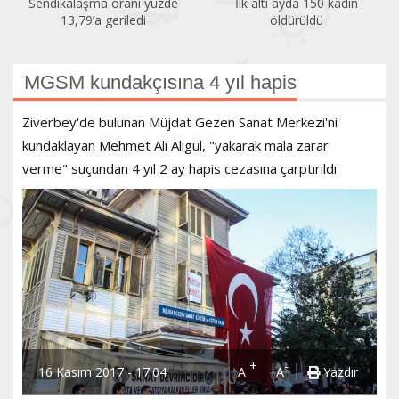
Sendikalaşma oranı yüzde
İlk altı ayda 150 kadın
13,79’a geriledi
öldürüldü
MGSM kundakçısına 4 yıl hapis
Ziverbey'de bulunan Müjdat Gezen Sanat Merkezi'ni
kundaklayan Mehmet Ali Aligül, "yakarak mala zarar
verme" suçundan 4 yıl 2 ay hapis cezasına çarptırıldı
+
-
16 Kasım 2017 - 17:04
A
A
Yazdır