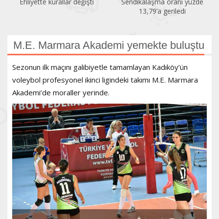
Ehliyette kurallar değişti
Sendikalaşma oranı yüzde
13,79’a geriledi
M.E. Marmara Akademi yemekte buluştu
Sezonun ilk maçını galibiyetle tamamlayan Kadıköy’ün
voleybol profesyonel ikinci ligindeki takımı M.E. Marmara
Akademi’de moraller yerinde.
+
-