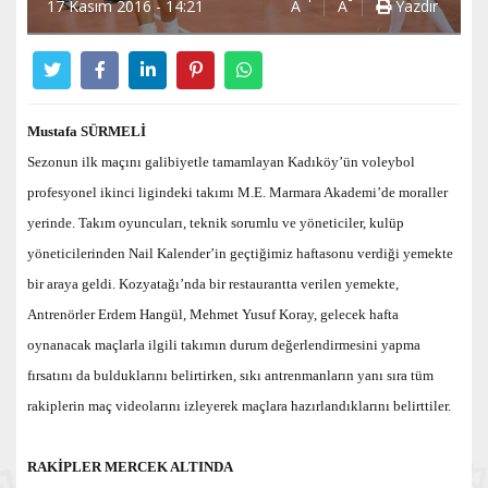
17 Kasım 2016 - 14:21
A
A
Yazdır
Mustafa SÜRMELİ
Sezonun ilk maçını galibiyetle tamamlayan Kadıköy’ün voleybol
profesyonel ikinci ligindeki takımı M.E. Marmara Akademi’de moraller
yerinde. Takım oyuncuları, teknik sorumlu ve yöneticiler, kulüp
yöneticilerinden Nail Kalender’in geçtiğimiz haftasonu verdiği yemekte
bir araya geldi. Kozyatağı’nda bir restaurantta verilen yemekte,
Antrenörler Erdem Hangül, Mehmet Yusuf Koray, gelecek hafta
oynanacak maçlarla ilgili takımın durum değerlendirmesini yapma
fırsatını da bulduklarını belirtirken, sıkı antrenmanların yanı sıra tüm
rakiplerin maç videolarını izleyerek maçlara hazırlandıklarını belirttiler.
RAKİPLER MERCEK ALTINDA