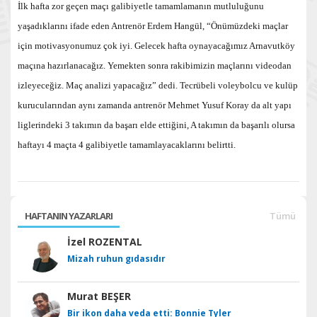
İlk hafta zor geçen maçı galibiyetle tamamlamanın mutluluğunu
yaşadıklarını ifade eden Antrenör Erdem Hangül, “Önümüzdeki maçlar
için motivasyonumuz çok iyi. Gelecek hafta oynayacağımız Arnavutköy
maçına hazırlanacağız. Yemekten sonra rakibimizin maçlarını videodan
izleyeceğiz. Maç analizi yapacağız” dedi. Tecrübeli voleybolcu ve kulüp
kurucularından aynı zamanda antrenör Mehmet Yusuf Koray da alt yapı
liglerindeki 3 takımın da başarı elde ettiğini, A takımın da başarılı olursa
haftayı 4 maçta 4 galibiyetle tamamlayacaklarını belirtti.
HAFTANIN YAZARLARI
Tümü
İzel ROZENTAL
Mizah ruhun gıdasıdır
Murat BEŞER
Bir ikon daha veda etti: Bonnie Tyler