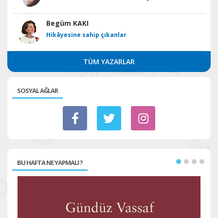
Begüm KAKI
Hikâyesine sahip çıkanlar
TÜM YAZARLAR
SOSYAL AĞLAR
BU HAFTA NE YAPMALI ?