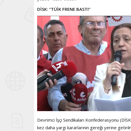
DİSK: “TÜİK FRENE BASTI”
Devrimci İşçi Sendikaları Konfederasyonu (DİSK)
kez daha yargı kararlarının gereği yerine getir