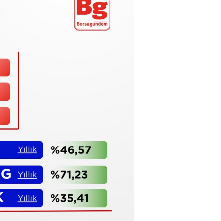
Haftanın Sinevizyonu
Haftanın Pusulası