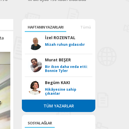
HAFTANIN YAZARLARI
Tümü
ta
İzel ROZENTAL
Mizah ruhun gıdasıdır
Murat BEŞER
Bir ikon daha veda etti:
Bonnie Tyler
Begüm KAKI
Hikâyesine sahip
çıkanlar
TÜM YAZARLAR
SOSYAL AĞLAR