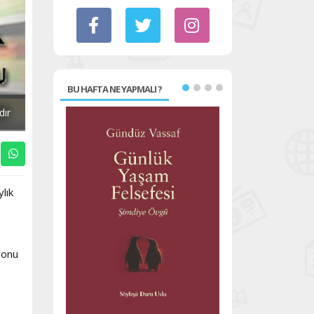
BU HAFTA NE YAPMALI ?
dır
lık
yonu