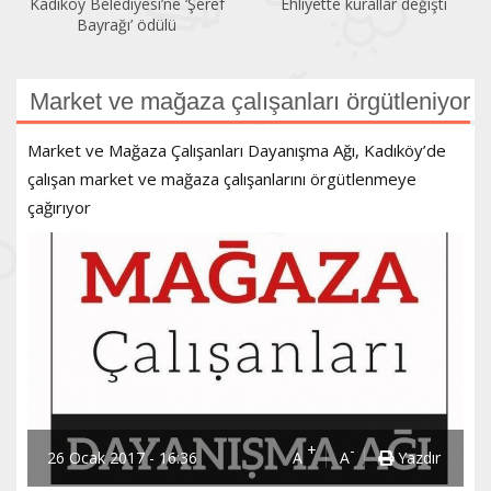
Kadıköy Belediyesi’ne ‘Şeref
Ehliyette kurallar değişti
Bayrağı’ ödülü
Market ve mağaza çalışanları örgütleniyor
Market ve Mağaza Çalışanları Dayanışma Ağı, Kadıköy’de
çalışan market ve mağaza çalışanlarını örgütlenmeye
çağırıyor
+
-
26 Ocak 2017 - 16:36
A
A
Yazdır