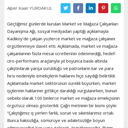
Alper Kaan YURDAKUL
Geçtiğimiz günlerde kurulan Market ve Mağaza Çalışanları
Dayanışma Ağı, sosyal medyadan yaptığı açıklamayla
Kadıköy’de çalışan yüzlerce market ve mağaza çalışanını
örgütlenmeye davet etti. Açıklamada, market ve mağaza
çalışanlarının fazla mesai ücretlerinin ödenmediği, hedef-
ciro-performans araçlarıyla yıl boyunca baskı altında
çalıştırılarak yarışa sürüldüğü ve patronların kar ve para
hırsı nedeniyle emekçilerin haklarını hiçe saydığı belirtildi.
Açıklamada market sektörünün sürekli büyürken, market
işçilerinin haklarının gittikçe daraldığı vurgulanırken, bunun
sebebi olarak 100 binlerce market ve mağaza emekçisinin
örgütsüz olması gösterildi. Çağrı metninin bir kısmı şöyle:
“Çalıştığımız iş yerleri farklı, sorun ve sıkıntılarımız ortak.
Bunca haksızlığa, sömürüye ve adaletsizliğe boyun
eğmeyeceğiz! Yan yana gelecek, örgütleneceğiz. Bizim