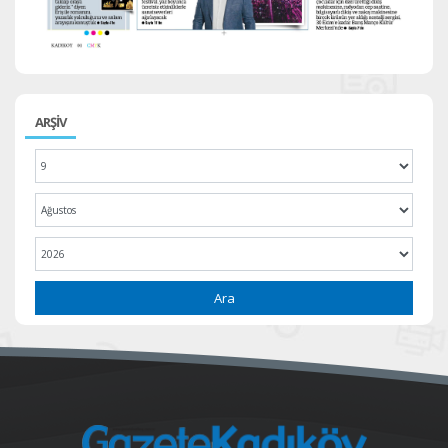
ARŞİV
Ara