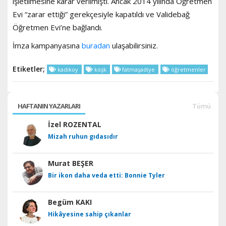
işletilmesine karar verilmişti. Ancak 2014 yılında Öğretmen
Evi “zarar ettiği” gerekçesiyle kapatıldı ve Validebağ
Öğretmen Evi’ne bağlandı.
İmza kampanyasına
buradan
ulaşabilirsiniz.
Etiketler;
kadikoy
köşk
fatmaşadiye
öğretmenler
HAFTANIN YAZARLARI
Tümü
İzel ROZENTAL
Mizah ruhun gıdasıdır
Murat BEŞER
Bir ikon daha veda etti: Bonnie Tyler
Begüm KAKI
Hikâyesine sahip çıkanlar