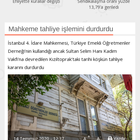
Ehliyette kurallar değişti
Sendikalaşma oranı yüzde
13,79’a geriledi
Mahkeme tahliye işlemini durdurdu
İstanbul 4. İdare Mahkemesi, Türkiye Emekli Öğretmenler
Derneği’nin kullandığı ancak Sultan Selim Hanı Kadim
Vakfı’na devredilen Kızıltoprak’taki tarihi köşkün tahliye
kararını durdurdu
+
-
14 Temmuz 2020 - 12:37
A
A
Yazdır