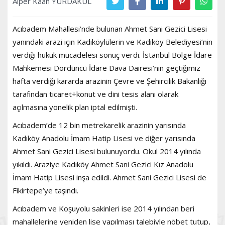
Alper Kaan YURDAKUL
Acıbadem Mahallesi’nde bulunan Ahmet Sani Gezici Lisesi
yanındaki arazi için Kadıköylülerin ve Kadıköy Belediyesi’nin
verdiği hukuk mücadelesi sonuç verdi. İstanbul Bölge İdare
Mahkemesi Dördüncü İdare Dava Dairesi’nin geçtiğimiz
hafta verdiği kararda arazinin Çevre ve Şehircilik Bakanlığı
tarafından ticaret+konut ve dini tesis alanı olarak
açılmasına yönelik plan iptal edilmişti.
Acıbadem’de 12 bin metrekarelik arazinin yarısında
Kadıköy Anadolu İmam Hatip Lisesi ve diğer yarısında
Ahmet Sani Gezici Lisesi bulunuyordu. Okul 2014 yılında
yıkıldı. Araziye Kadıköy Ahmet Sani Gezici Kız Anadolu
İmam Hatip Lisesi inşa edildi. Ahmet Sani Gezici Lisesi de
Fikirtepe’ye taşındı.
Acıbadem ve Koşuyolu sakinleri ise 2014 yılından beri
mahallelerine yeniden lise yapılması talebiyle nöbet tutup,