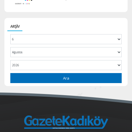
ARŞİV
Ara