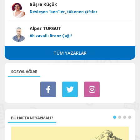
Büşra Küçük
Devleşen “ben”ler, tükenen çiftler
Alper TURGUT
Ah zavallı Bronz Çağı!
TÜM YAZARLAR
SOSYAL AĞLAR
BU HAFTA NE YAPMALI ?