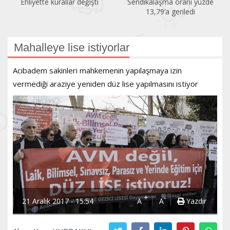
Ehliyette kurallar değişti
Sendikalaşma oranı yüzde
13,79’a geriledi
Mahalleye lise istiyorlar
Acıbadem sakinleri mahkemenin yapılaşmaya izin
vermediği araziye yeniden düz lise yapılmasını istiyor
+
-
21 Aralık 2017 - 15:54
A
A
Yazdır