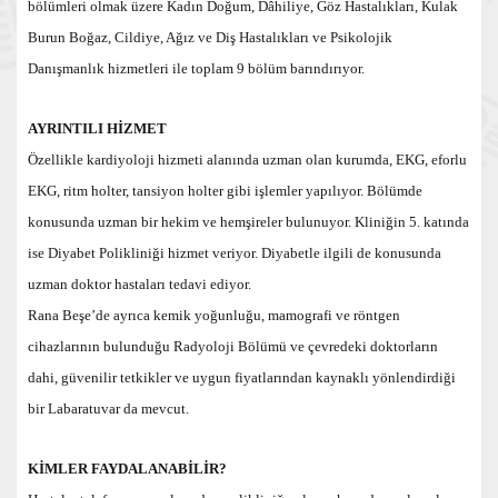
bölümleri olmak üzere Kadın Doğum, Dâhiliye, Göz Hastalıkları, Kulak
Burun Boğaz, Cildiye, Ağız ve Diş Hastalıkları ve Psikolojik
Danışmanlık hizmetleri ile toplam 9 bölüm barındırıyor.
AYRINTILI HİZMET
Özellikle kardiyoloji hizmeti alanında uzman olan kurumda, EKG, eforlu
EKG, ritm holter, tansiyon holter gibi işlemler yapılıyor. Bölümde
konusunda uzman bir hekim ve hemşireler bulunuyor. Kliniğin 5. katında
ise Diyabet Polikliniği hizmet veriyor. Diyabetle ilgili de konusunda
uzman doktor hastaları tedavi ediyor.
Rana Beşe’de ayrıca kemik yoğunluğu, mamografi ve röntgen
cihazlarının bulunduğu Radyoloji Bölümü ve çevredeki doktorların
dahi, güvenilir tetkikler ve uygun fiyatlarından kaynaklı yönlendirdiği
bir Labaratuvar da mevcut.
KİMLER FAYDALANABİLİR?