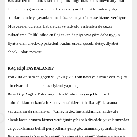
Hastalar telefon numaralarından polikliniğe ulaşarak randevu alıyorlar.
Onlara en uygun zamana randevu veriliyor. Öncelikli Kadıköy ilçe
sınırları içinde yaşayanlar olmak üzere isteyen herkese hizmet veriliyor.
Muayeneler ücretsiz. Labaratuar ve radyoloji işlemleri de cüzzi
miktarlarda. Poliklinikte en ilgi çeken de piyasaya göre daha uygun
fiyatta olan check-up paketleri. Kadın, erkek, çocuk, detay, diyabet
check-upları mevcut.
KAÇ KİŞİ FAYDALANDI?
Poliklinikte sadece geçen yıl yaklaşık 30 bin hastaya hizmet verilmiş. 50
bin civarında da labaratuar işlemi yapılmış.
Rana Beşe Sağlık Polikliniği İdari Müdürü Zeynep Özen, sadece
bulundukları mekanda hizmet vermediklerini, halka sağlık taraması
yaptıklarını da ş anlatıyor: “Örneğin göz hastalıklarında randevulu
olarak hastalarımıza hizmet verdiğimiz gibi belediyedeki yuvalarımızdan
da çocuklarımız belirli periyodlarla gelip göz taraması yaptırabiliyorlar.
Bunun yanında her ay bir gönüllü evine gidip gönüllülerimizin istemiş