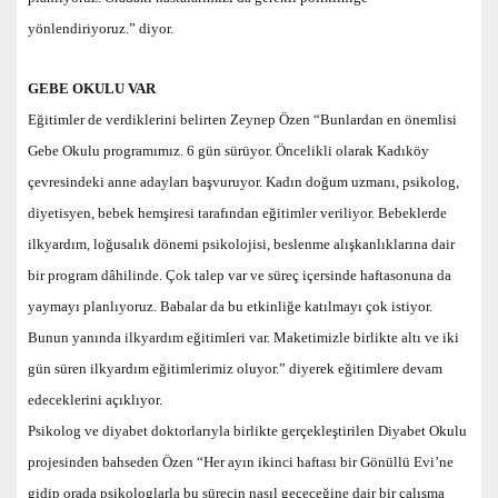
yönlendiriyoruz.” diyor.
GEBE OKULU VAR
Eğitimler de verdiklerini belirten Zeynep Özen “Bunlardan en önemlisi
Gebe Okulu programımız. 6 gün sürüyor. Öncelikli olarak Kadıköy
çevresindeki anne adayları başvuruyor. Kadın doğum uzmanı, psikolog,
diyetisyen, bebek hemşiresi tarafından eğitimler veriliyor. Bebeklerde
ilkyardım, loğusalık dönemi psikolojisi, beslenme alışkanlıklarına dair
bir program dâhilinde. Çok talep var ve süreç içersinde haftasonuna da
yaymayı planlıyoruz. Babalar da bu etkinliğe katılmayı çok istiyor.
Bunun yanında ilkyardım eğitimleri var. Maketimizle birlikte altı ve iki
gün süren ilkyardım eğitimlerimiz oluyor.” diyerek eğitimlere devam
edeceklerini açıklıyor.
Psikolog ve diyabet doktorlarıyla birlikte gerçekleştirilen Diyabet Okulu
projesinden bahseden Özen “Her ayın ikinci haftası bir Gönüllü Evi’ne
gidip orada psikologlarla bu sürecin nasıl geçeceğine dair bir çalışma