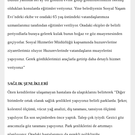
oldukları konularda eğitimler veriyoruz. Yine belediyenin Sosyal Yaşam
Evi’ndeki ekibe ve oradaki 65 yaş üstündeki vatandaşlarımıza
uzmanlarımız tarafından eğitimler veriliyor. Oradaki ekipler de belirli
periyodlarla buraya gelerek kulak burun boğaz ve göz muayenesinden
geçiyorlar. Sosyal Hizmetler Müdürlüğü kapsamında huzurevlerine
ziyaretlerimiz oluyor. Huzurevlerinde vatandaşların muayelerini
yapıyoruz. Gerek gördüklerimizi araçlarla getirip daha detaylı hizmet
veriyoruz”
SAĞLIK ŞENLİKLERİ
Özen kendilerine ulaşamayan hastalara da ulaştıklarını belirterek “Diğer
birimlerle ortak olarak sağlık şenlikleri yapıyoruz belirli parklarda. Şeker,
kolestrol ölçümü, vücut yağ analizi, diş taraması, tansiyon ölçümü
yapılıyor. En son seçimlerden önce yaptık. Talep çok iyiydi. Gezici göz
aracımızla göz taraması yapıyoruz. Park şenliklerini de artırmayı
planlıyoruz. Oradaki hastalarımızı da gerekli polikliniğe