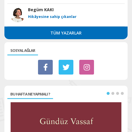
Begüm KAKI
Hikâyesine sahip çıkanlar
TÜM YAZARLAR
SOSYAL AĞLAR
BU HAFTA NE YAPMALI ?