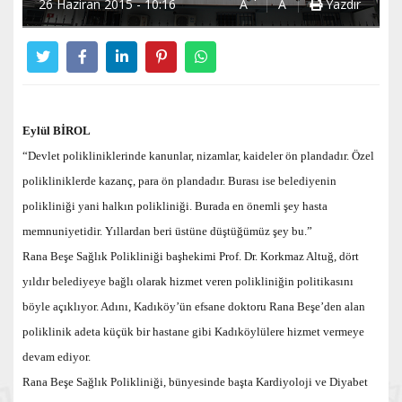
26 Haziran 2015 - 10:16
A
A
Yazdır
Eylül BİROL
“Devlet polikliniklerinde kanunlar, nizamlar, kaideler ön plandadır. Özel
polikliniklerde kazanç, para ön plandadır. Burası ise belediyenin
polikliniği yani halkın polikliniği. Burada en önemli şey hasta
memnuniyetidir. Yıllardan beri üstüne düştüğümüz şey bu.”
Rana Beşe Sağlık Polikliniği başhekimi Prof. Dr. Korkmaz Altuğ, dört
yıldır belediyeye bağlı olarak hizmet veren polikliniğin politikasını
böyle açıklıyor. Adını, Kadıköy’ün efsane doktoru Rana Beşe’den alan
poliklinik adeta küçük bir hastane gibi Kadıköylülere hizmet vermeye
devam ediyor.
Rana Beşe Sağlık Polikliniği, bünyesinde başta Kardiyoloji ve Diyabet