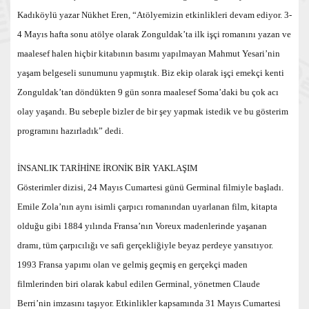
Kadıköylü yazar Nükhet Eren, “Atölyemizin etkinlikleri devam ediyor. 3-
4 Mayıs hafta sonu atölye olarak Zonguldak’ta ilk işçi romanını yazan ve
maalesef halen hiçbir kitabının basımı yapılmayan Mahmut Yesari’nin
yaşam belgeseli sunumunu yapmıştık. Biz ekip olarak işçi emekçi kenti
Zonguldak’tan döndükten 9 gün sonra maalesef Soma’daki bu çok acı
olay yaşandı. Bu sebeple bizler de bir şey yapmak istedik ve bu gösterim
programını hazırladık” dedi.
İNSANLIK TARİHİNE İRONİK BİR YAKLAŞIM
Gösterimler dizisi, 24 Mayıs Cumartesi günü Germinal filmiyle başladı.
Emile Zola’nın aynı isimli çarpıcı romanından uyarlanan film, kitapta
olduğu gibi 1884 yılında Fransa’nın Voreux madenlerinde yaşanan
dramı, tüm çarpıcılığı ve safi gerçekliğiyle beyaz perdeye yansıtıyor.
1993 Fransa yapımı olan ve gelmiş geçmiş en gerçekçi maden
filmlerinden biri olarak kabul edilen Germinal, yönetmen Claude
Berri’nin imzasını taşıyor. Etkinlikler kapsamında 31 Mayıs Cumartesi