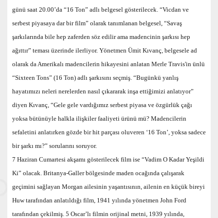
günü saat 20.00’da “16 Ton” adlı belgesel gösterilecek. “Vicdan ve
serbest piyasaya dar bir film” olarak tanımlanan belgesel, “Savaş
şarkılarında bile hep zaferden söz edilir ama madencinin şarkısı hep
ağıttır” teması üzerinde ilerliyor. Yönetmen Ümit Kıvanç, belgesele ad
olarak da Amerikalı madencilerin hikayesini anlatan Merle Travis'in ünlü
“Sixteen Tons” (16 Ton) adlı şarkısını seçmiş.
“
Bugünkü yanlış
hayatımızı neleri nerelerden nasıl çıkararak inşa ettiğimizi anlatıyor”
diyen Kıvanç, “Gele gele vardığımız serbest piyasa ve özgürlük çağı
yoksa bütünüyle halkla ilişkiler faaliyeti ürünü mü? Madencilerin
sefaletini anlatırken gözde bir hit parçası oluveren ‘16 Ton’, yoksa sadece
bir şarkı mı?” sorularını soruyor.
7 Haziran Cumartesi akşamı gösterilecek film ise “Vadim O Kadar Yeşildi
Ki” olacak. Britanya-Galler bölgesinde maden ocağında çalışarak
geçimini sağlayan Morgan ailesinin yaşantısının, ailenin en küçük bireyi
Huw tarafından anlatıldığı film, 1941 yılında yönetmen John Ford
tarafından çekilmiş. 5 Oscar’lı filmin orijinal metni, 1939 yılında,