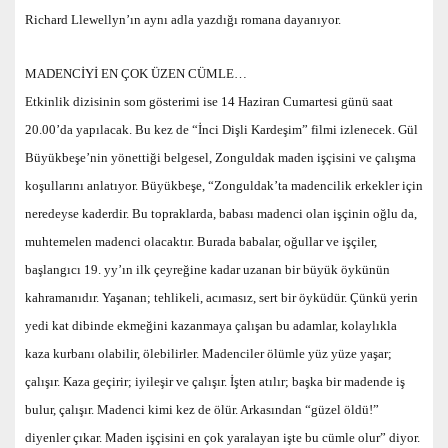
Richard Llewellyn’ın aynı adla yazdığı romana dayanıyor.
MADENCİYİ EN ÇOK ÜZEN CÜMLE…
Etkinlik dizisinin som gösterimi ise 14 Haziran Cumartesi günü saat
20.00’da yapılacak. Bu kez de “İnci Dişli Kardeşim” filmi izlenecek. Gül
Büyükbeşe’nin yönettiği belgesel, Zonguldak maden işçisini ve çalışma
koşullarını anlatıyor. Büyükbeşe, “Zonguldak’ta madencilik erkekler için
neredeyse kaderdir. Bu topraklarda, babası madenci olan işçinin oğlu da,
muhtemelen madenci olacaktır. Burada babalar, oğullar ve işçiler,
başlangıcı 19. yy’ın ilk çeyreğine kadar uzanan bir büyük öykünün
kahramanıdır. Yaşanan; tehlikeli, acımasız, sert bir öyküdür. Çünkü yerin
yedi kat dibinde ekmeğini kazanmaya çalışan bu adamlar, kolaylıkla
kaza kurbanı olabilir, ölebilirler. Madenciler ölümle yüz yüze yaşar;
çalışır. Kaza geçirir; iyileşir ve çalışır. İşten atılır; başka bir madende iş
bulur, çalışır. Madenci kimi kez de ölür. Arkasından “güzel öldü!”
diyenler çıkar. Maden işçisini en çok yaralayan işte bu cümle olur” diyor.