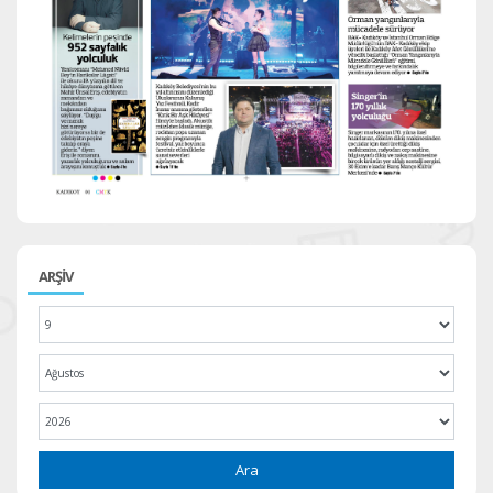
ARŞİV
Ara